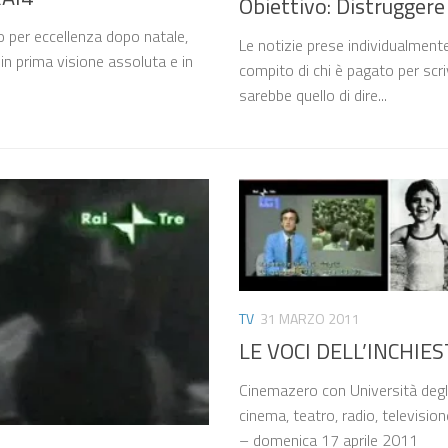
Obiettivo: Distruggere
 per eccellenza dopo natale,
Le notizie prese individualmente,
in prima visione assoluta e in
compito di chi è pagato per scri
sarebbe quello di dire...
TV
31 MARZO 2011
LE VOCI DELL’INCHIE
Cinemazero con Università degli
cinema, teatro, radio, televisi
– domenica 17 aprile 2011