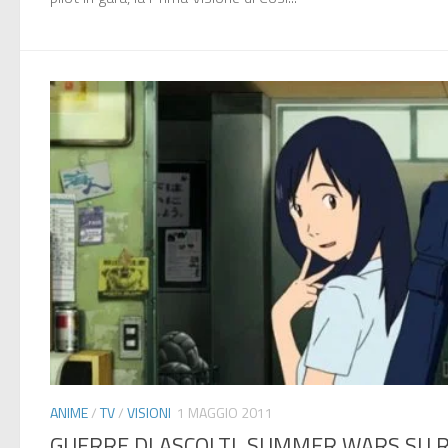
ANIME
/
TV
/
VISIONI
1 MAGGIO 2011
GUERRE DI ASCOLTI, SUMMER WARS SU R