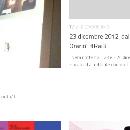
TV
21 DICEMBRE 2012
23 dicembre 2012, dall
Orario” #Rai3
Nella notte tra il 23 e il 24 dic
ispirati ad altrettante opere le
/photo/1