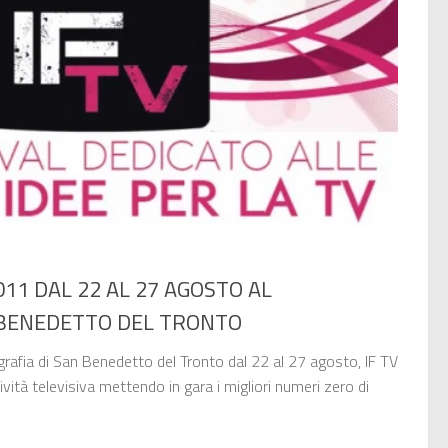
11 DAL 22 AL 27 AGOSTO AL
 BENEDETTO DEL TRONTO
rafia di San Benedetto del Tronto dal 22 al 27 agosto, IF TV
vità televisiva mettendo in gara i migliori numeri zero di