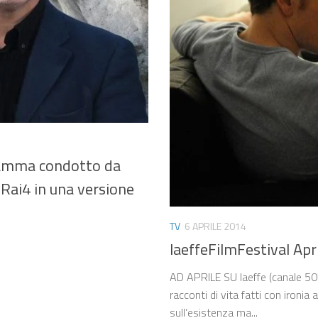
ramma condotto da
 Rai4 in una versione
TV
6 APRILE 2014
laeffeFilmFestival Apr
AD APRILE SU laeffe (canale 50 
racconti di vita fatti con ironia a
sull’esistenza ma...