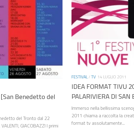
FESTIVAL
/
TV
14 LUGLIO 2011
IDEA FORMAT TIVU 20
PALARIVIERA DI SAN
[San Benedetto del
Immerso nella bellissima scenog
2011 chiama a raccolta la creati
enedetto del Tronto dal 22
format tv assolutamente...
 VALENTI, GIACOBAZZI I primi