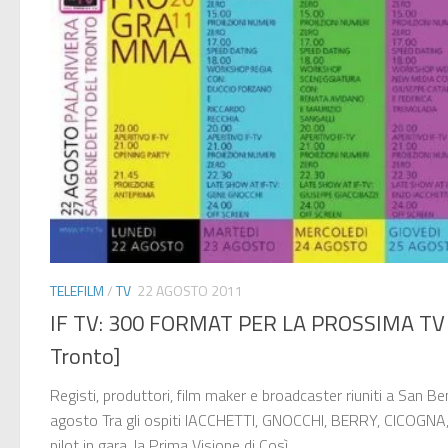
TELEFILM
/
TV
22 AGOSTO 2011
IF TV: 300 FORMAT PER LA PROSSIMA TV 
Tronto]
Registi, produttori, film maker e broadcaster riuniti a San B
agosto Tra gli ospiti IACCHETTI, GNOCCHI, BERRY, CICOGNA,
pilot in gara, la Prima Visione di Così...