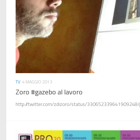
TV
4 MAGGIO 2013
Zoro #gazebo al lavoro
http://twitter.com/zdizoro/status/330652339641909248