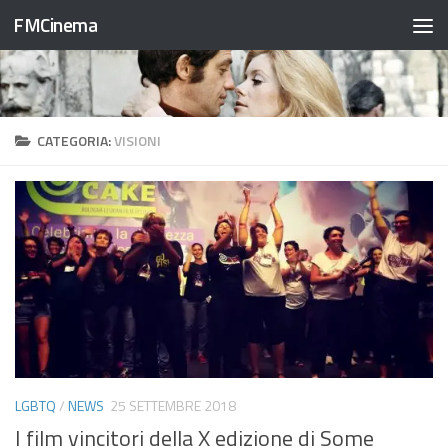
FMCinema
Salta al contenuto
CATEGORIA:
VISIONI
LGBTQ
/
NEWS
25 SETTEMBRE 2018
I film vincitori della X edizione di Some