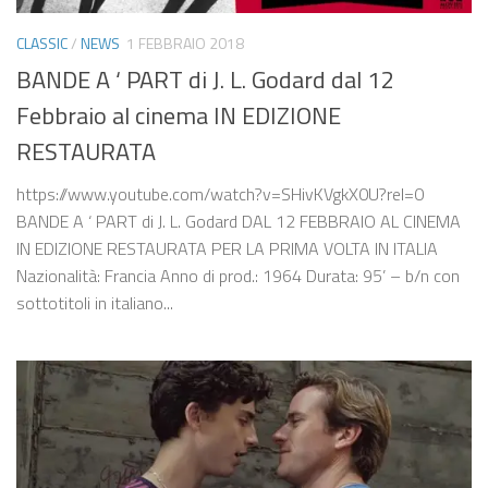
CLASSIC
/
NEWS
1 FEBBRAIO 2018
BANDE A ‘ PART di J. L. Godard dal 12
Febbraio al cinema IN EDIZIONE
RESTAURATA
https://www.youtube.com/watch?v=SHivKVgkX0U?rel=0
BANDE A ‘ PART di J. L. Godard DAL 12 FEBBRAIO AL CINEMA
IN EDIZIONE RESTAURATA PER LA PRIMA VOLTA IN ITALIA
Nazionalità: Francia Anno di prod.: 1964 Durata: 95’ – b/n con
sottotitoli in italiano...