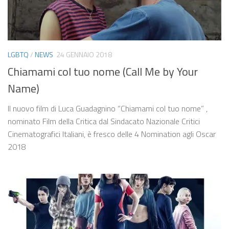
LGBTQ
/
NEWS
24 GENNAIO 2018
Chiamami col tuo nome (Call Me by Your
Name)
Il nuovo film di Luca Guadagnino “Chiamami col tuo nome” ,
nominato Film della Critica dal Sindacato Nazionale Critici
Cinematografici Italiani, è fresco delle 4 Nomination agli Oscar
2018