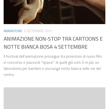
ANIMAZIONE
3 SETTEMBRE 2015
ANIMAZIONE NON-STOP TRA CARTOONS E
NOTTE BIANCA BOSA 4 SETTEMBRE
Il festival dell’animazione prosegue tra proiezioni di nuovi film
in concorso e piacevoli “ripassi” di quelli già visti. E in più: un
laboratorio per bambini e una lunga notte bianca nelle vie del
centro