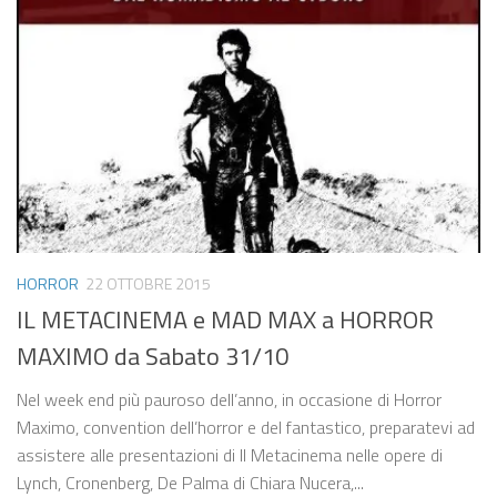
HORROR
22 OTTOBRE 2015
IL METACINEMA e MAD MAX a HORROR
MAXIMO da Sabato 31/10
Nel week end più pauroso dell’anno, in occasione di Horror
Maximo, convention dell’horror e del fantastico, preparatevi ad
assistere alle presentazioni di Il Metacinema nelle opere di
Lynch, Cronenberg, De Palma di Chiara Nucera,...