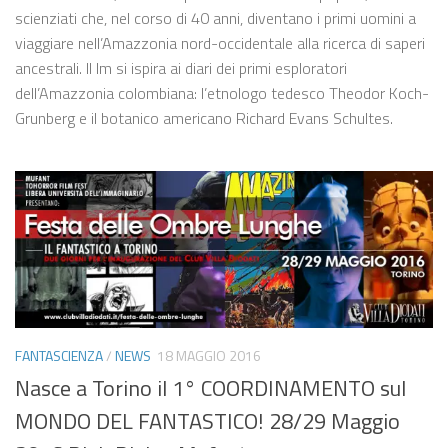
scienziati che, nel corso di 40 anni, diventano i primi uomini a
viaggiare nell’Amazzonia nord-occidentale alla ricerca di saperi
ancestrali. Il lm si ispira ai diari dei primi esploratori
dell’Amazzonia colombiana: l’etnologo tedesco Theodor Koch-
Grunberg e il botanico americano Richard Evans Schultes.
FANTASCIENZA
/
NEWS
18 MAGGIO 2016
Nasce a Torino il 1° COORDINAMENTO sul
MONDO DEL FANTASTICO! 28/29 Maggio