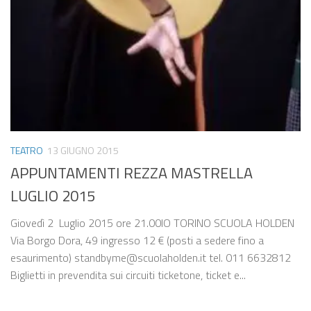
TEATRO
13 GIUGNO 2015
APPUNTAMENTI​ REZZA MASTRELLA
LUGLIO 2015
Giovedì 2 Luglio 2015 ore 21.00IO TORINO SCUOLA HOLDEN
Via Borgo Dora, 49 ingresso 12 € (posti a sedere fino a
esaurimento) standbyme@scuolaholden.it tel. 011 6632812
Biglietti in prevendita sui circuiti ticketone, ticket e...