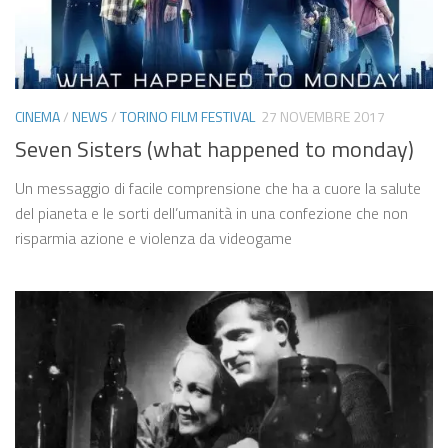
CINEMA
/
NEWS
/
TORINO FILM FESTIVAL
27 NOVEMBRE 2017
Seven Sisters (what happened to monday)
Un messaggio di facile comprensione che ha a cuore la salute
del pianeta e le sorti dell’umanità in una confezione che non
risparmia azione e violenza da videogame