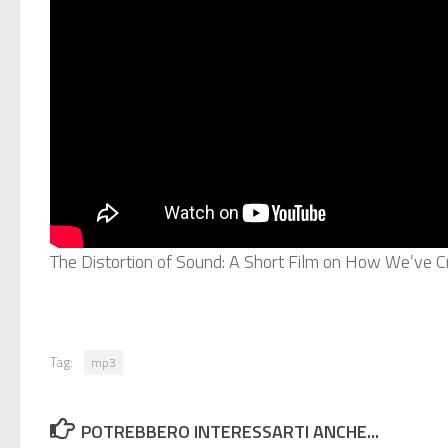
The Distortion of Sound: A Short Film on How We’ve 
Tag:
mp3
POTREBBERO INTERESSARTI ANCHE...