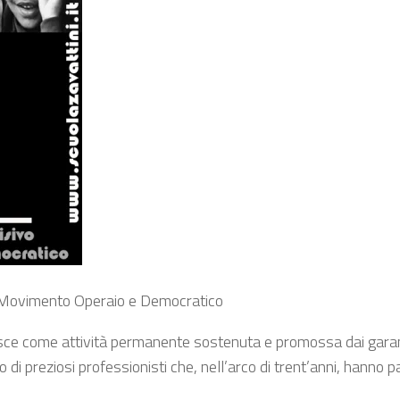
l Movimento Operaio e Democratico
ce come attività permanente sostenuta e promossa dai garant
preziosi professionisti che, nell’arco di trent’anni, hanno par