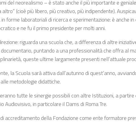
nomi del neorealismo – è stato anche il più importante e genia
ltro” (cioè più libero, più creativo, più indipendente). Auspicav
a in forme laboratoriali di ricerca e sperimentazione: è anche i
atico e ne fu il primo presidente per molti anni.
ezione: riguarda una scuola che, a differenza di altre iniziative
lm documentario, puntando a una professionalità che offra al m
iplinarietà, queste ultime largamente presenti nell’attuale pro
nte, la Scuola sarà attiva dall’autunno di quest’anno, avvian
 alle metodologie didattiche.
anno tutte le sinergie possibili con altre Istituzioni, a partire
vio Audiovisivo, in particolare il Dams di Roma Tre.
a di accreditamento della Fondazione come ente formatore pre