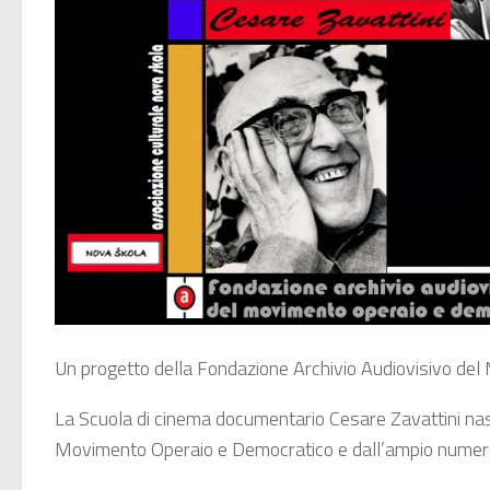
Un progetto della Fondazione Archivio Audiovisivo de
La Scuola di cinema documentario Cesare Zavattini nas
Movimento Operaio e Democratico e dall’ampio numero di 