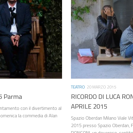
TEATRO
20 MARZO 2015
5 Parma
RICORDO DI LUCA RON
APRILE 2015
tamento con il divertimento al
a domenica la commedia di Alan
Spazio Oberdan Milano Viale Vit
2015 presso Spazio Oberdan, F
RONCONI, un doveroso, sentito 