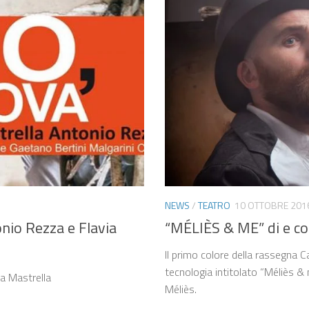
NEWS
/
TEATRO
10 OTTOBRE 201
io Rezza e Flavia
“MÉLIÈS & ME” di e 
Il primo colore della rassegna 
tecnologia intitolato “Méliès &
a Mastrella
Méliès.