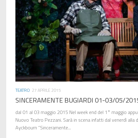
TEATRO
27 APRILE 2015
SINCERAMENTE BUGIARDI 01-03/05/201
dal 01 al 03 maggio 2015 Nel week end del 1° maggio appun
Nuovo Teatro Pezzani. Sarà in scena infatti dal venerdì all
Ayckbourn “Sinceramente...