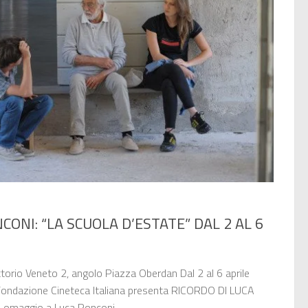
CONI: “LA SCUOLA D’ESTATE” DAL 2 AL 6
torio Veneto 2, angolo Piazza Oberdan Dal 2 al 6 aprile
ondazione Cineteca Italiana presenta RICORDO DI LUCA
omaggio a Luca Ronconi,...