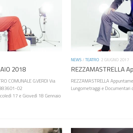
NEWS
/
TEATRO
2 GIUGNO 2017
IO 2018
REZZAMASTRELLA App
ATRO COMUNALE G.VERDI Via
REZZAMASTRELLA Appuntamenti
81.383601-02
Lungometraggi e Documentari qu
oledì 17 e Giovedì 18 Gennaio