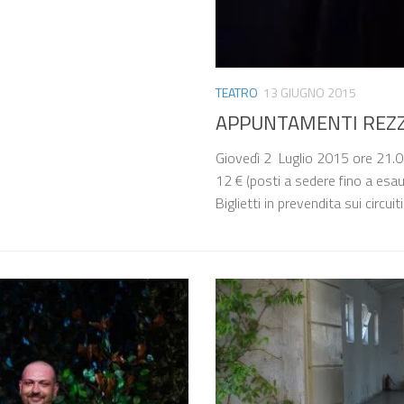
TEATRO
13 GIUGNO 2015
APPUNTAMENTI​ REZZ
Giovedì 2 Luglio 2015 ore 21
12 € (posti a sedere fino a e
Biglietti in prevendita sui circuiti