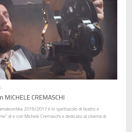
6
con MICHELE CREMASCHI
Camaleontika 2016/2017 è lo spettacolo di teatro e
 me” di e con Michele Cremaschi e dedicato al cinema di