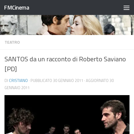
FMCinema
Salta al contenuto
TEATRO
SANTOS da un racconto di Roberto Saviano
[PD]
DI
CRISTIANO
· PUBBLICATO
30 GENNAIO 2011
· AGGIORNATO
30
GENNAIO 2011