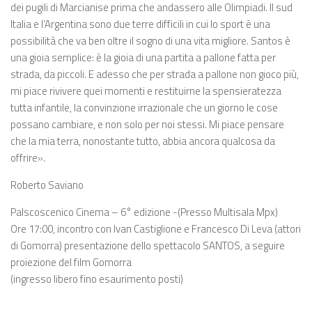
dei pugili di Marcianise prima che andassero alle Olimpiadi. Il sud
Italia e l’Argentina sono due terre difficili in cui lo sport è una
possibilità che va ben oltre il sogno di una vita migliore. Santos è
una gioia semplice: è la gioia di una partita a pallone fatta per
strada, da piccoli. E adesso che per strada a pallone non gioco più,
mi piace rivivere quei momenti e restituirne la spensieratezza
tutta infantile, la convinzione irrazionale che un giorno le cose
possano cambiare, e non solo per noi stessi. Mi piace pensare
che la mia terra, nonostante tutto, abbia ancora qualcosa da
offrire».
Roberto Saviano
Palscoscenico Cinema – 6° edizione -(Presso Multisala Mpx)
Ore 17:00, incontro con Ivan Castiglione e Francesco Di Leva (attori
di Gomorra) presentazione dello spettacolo SANTOS, a seguire
proiezione del film Gomorra
(ingresso libero fino esaurimento posti)