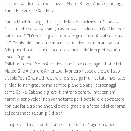
compensando così la partenza di Michel Brown, Andrés Cheung,
Karim El-Kerem e Xavi Mira.
Carlos Montero, soggettista già della serie poliziesca ‘Genesis,
Nella mente dell’assassino’, trasmessa in Italia da FOXCRIME per il
satellite e CIELO per il digitale terrestre gratuito, e ‘Al salir de clase’
e ‘El Comisario’, non si inventa nulla, ma riesce a narrare senza
falsi pudori la vita di adolescenti a scuola e dai loro professori, di
poco più grandi.
Collaboratore di Pedro Almodovar, amico e compagno di studi di
Mateo Gil e Alejandro Amenabar, Montero riesce a creare il suo
piccolo Teen Drama di rottura che si svolge in un istituto inventato
di Madrid, non gratuito ma sentito, piano a piano i personaggi
come Gorka, Cabano e gli altri ti entrano dentro, i meccanismi
narrativi sono veloci, non vanno tanto per il sottile, e lo spettatore
non può far altro che andarci dietro, grazie alla forza ed al carisma
dei personaggi (alcuni più di altri).
In appena otto episodi (trasmessi tutti da Rai4 ogni sabato e