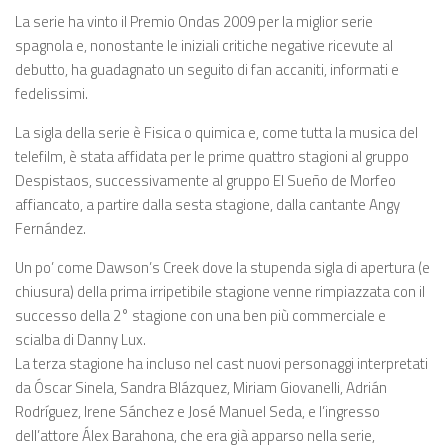
La serie ha vinto il Premio Ondas 2009 per la miglior serie
spagnola e, nonostante le iniziali critiche negative ricevute al
debutto, ha guadagnato un seguito di fan accaniti, informati e
fedelissimi.
La sigla della serie è Fisica o quimica e, come tutta la musica del
telefilm, è stata affidata per le prime quattro stagioni al gruppo
Despistaos, successivamente al gruppo El Sueño de Morfeo
affiancato, a partire dalla sesta stagione, dalla cantante Angy
Fernández.
Un po’ come Dawson’s Creek dove la stupenda sigla di apertura (e
chiusura) della prima irripetibile stagione venne rimpiazzata con il
successo della 2° stagione con una ben più commerciale e
scialba di Danny Lux.
La terza stagione ha incluso nel cast nuovi personaggi interpretati
da Óscar Sinela, Sandra Blázquez, Miriam Giovanelli, Adrián
Rodríguez, Irene Sánchez e José Manuel Seda, e l’ingresso
dell’attore Álex Barahona, che era già apparso nella serie,