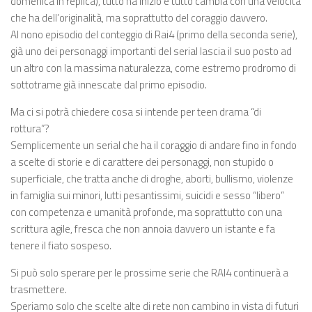
domenica in replica), tutto ha inizio e tutto cambia con una velocità
che ha dell’originalità, ma soprattutto del coraggio davvero.
Al nono episodio del conteggio di Rai4 (primo della seconda serie),
già uno dei personaggi importanti del serial lascia il suo posto ad
un altro con la massima naturalezza, come estremo prodromo di
sottotrame già innescate dal primo episodio.
Ma ci si potrà chiedere cosa si intende per teen drama “di
rottura”?
Semplicemente un serial che ha il coraggio di andare fino in fondo
a scelte di storie e di carattere dei personaggi, non stupido o
superficiale, che tratta anche di droghe, aborti, bullismo, violenze
in famiglia sui minori, lutti pesantissimi, suicidi e sesso “libero”
con competenza e umanità profonde, ma soprattutto con una
scrittura agile, fresca che non annoia davvero un istante e fa
tenere il fiato sospeso.
Si può solo sperare per le prossime serie che RAI4 continuerà a
trasmettere.
Speriamo solo che scelte alte di rete non cambino in vista di futuri