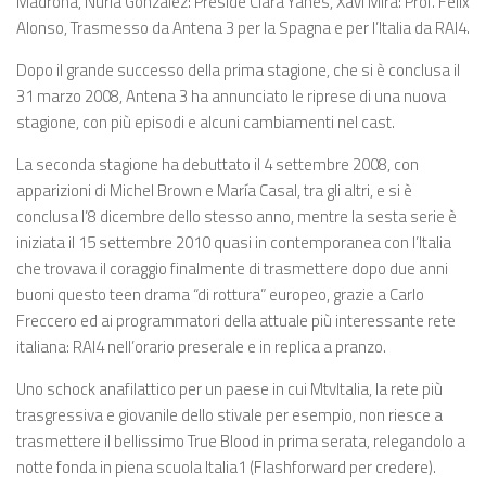
Madrona, Nuria González: Preside Clara Yanes, Xavi Mira: Prof. Félix
Alonso, Trasmesso da Antena 3 per la Spagna e per l’Italia da RAI4.
Dopo il grande successo della prima stagione, che si è conclusa il
31 marzo 2008, Antena 3 ha annunciato le riprese di una nuova
stagione, con più episodi e alcuni cambiamenti nel cast.
La seconda stagione ha debuttato il 4 settembre 2008, con
apparizioni di Michel Brown e María Casal, tra gli altri, e si è
conclusa l’8 dicembre dello stesso anno, mentre la sesta serie è
iniziata il 15 settembre 2010 quasi in contemporanea con l’Italia
che trovava il coraggio finalmente di trasmettere dopo due anni
buoni questo teen drama “di rottura” europeo, grazie a Carlo
Freccero ed ai programmatori della attuale più interessante rete
italiana: RAI4 nell’orario preserale e in replica a pranzo.
Uno schock anafilattico per un paese in cui MtvItalia, la rete più
trasgressiva e giovanile dello stivale per esempio, non riesce a
trasmettere il bellissimo True Blood in prima serata, relegandolo a
notte fonda in piena scuola Italia1 (Flashforward per credere).