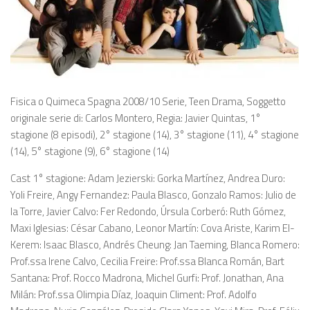
Fisica o Quimeca Spagna 2008/10 Serie, Teen Drama, Soggetto
originale serie di: Carlos Montero, Regia: Javier Quintas, 1°
stagione (8 episodi), 2° stagione (14), 3° stagione (11), 4° stagione
(14), 5° stagione (9), 6° stagione (14)
Cast 1° stagione: Adam Jezierski: Gorka Martínez, Andrea Duro:
Yoli Freire, Angy Fernandez: Paula Blasco, Gonzalo Ramos: Julio de
la Torre, Javier Calvo: Fer Redondo, Úrsula Corberó: Ruth Gómez,
Maxi Iglesias: César Cabano, Leonor Martín: Cova Ariste, Karim El-
Kerem: Isaac Blasco, Andrés Cheung: Jan Taeming, Blanca Romero:
Prof.ssa Irene Calvo, Cecilia Freire: Prof.ssa Blanca Román, Bart
Santana: Prof. Rocco Madrona, Michel Gurfi: Prof. Jonathan, Ana
Milán: Prof.ssa Olimpia Díaz, Joaquin Climent: Prof. Adolfo