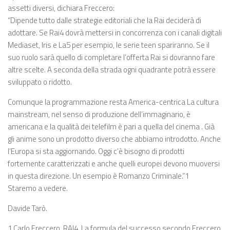
assetti diversi, dichiara Freccero:
“Dipende tutto dalle strategie editoriali che la Rai deciderà di
adottare. Se Rai4 dovrà mettersi in concorrenza con i canali digitali
Mediaset, Iris e La5 per esempio, le serie teen spariranno. Se il
suo ruolo sarà quello di completare l’offerta Rai si dovranno fare
altre scelte. A seconda della strada ogni quadrante potrà essere
sviluppato o ridotto.
Comunque la programmazione resta America-centrica La cultura
mainstream, nel senso di produzione dell’immaginario, è
americana e la qualità dei telefilm è pari a quella del cinema . Già
gli anime sono un prodotto diverso che abbiamo introdotto. Anche
l’Europa si sta aggiornando. Oggi c’è bisogno di prodotti
fortemente caratterizzati e anche quelli europei devono muoversi
in questa direzione. Un esempio è Romanzo Criminale.”1
Staremo a vedere.
Davide Tarò.
1 Carlo Freccero, RAI4, La formula del successo secondo Freccero