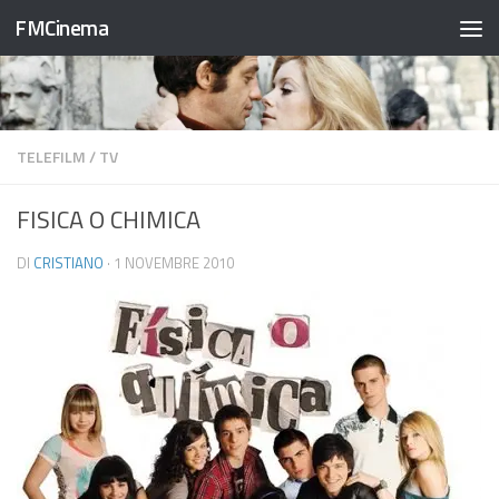
FMCinema
Salta al contenuto
TELEFILM
/
TV
FISICA O CHIMICA
DI
CRISTIANO
·
1 NOVEMBRE 2010