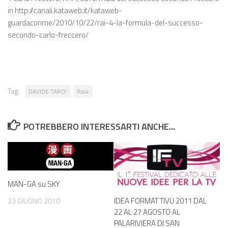
in http://canali.kataweb.it/kataweb-
guardaconme/2010/10/22/rai-4-la-formula-del-successo-
secondo-carlo-freccero/
Tag:
DAVIDE TARO'
Rai4
POTREBBERO INTERESSARTI ANCHE...
MAN-GA su SKY
IDEA FORMAT TIVU 2011 DAL
23 GIUGNO 2010
22 AL 27 AGOSTO AL
PALARIVIERA DI SAN