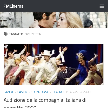
FMCinema
Salta al contenuto
TAGGATO:
OPERETTA
BANDO
/
CASTING
/
CONCORSO
/
TEATRO
31 AGOSTO 2009
Audizione della compagnia italiana di
operette 2009