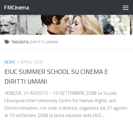
FMCinema
Salta al contenuto
TAGGATO:
DIRITTI UMANI
NEWS
7 APRILE 2008
EIUC SUMMER SCHOOL SU CINEMA E
DIRITTI UMANI
VENEZIA, 21 AGOSTO – 10 SETTEMBRE 2008 La Scuola
L’European Inter-University Centre for Human Rights and
Democratisation, con sede a Venezia, organizza dal 21 agosto
al 10 settembre 2008 la terza edizione della EIUC...