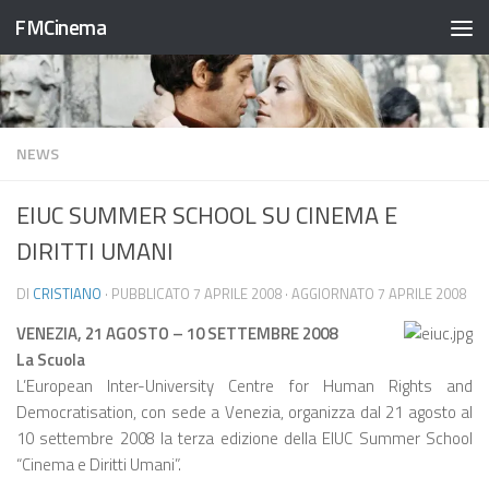
FMCinema
Salta al contenuto
NEWS
EIUC SUMMER SCHOOL SU CINEMA E
DIRITTI UMANI
DI
CRISTIANO
· PUBBLICATO
7 APRILE 2008
· AGGIORNATO
7 APRILE 2008
VENEZIA, 21 AGOSTO – 10 SETTEMBRE 2008
La Scuola
L’European Inter-University Centre for Human Rights and
Democratisation, con sede a Venezia, organizza dal 21 agosto al
10 settembre 2008 la terza edizione della EIUC Summer School
“Cinema e Diritti Umani”.