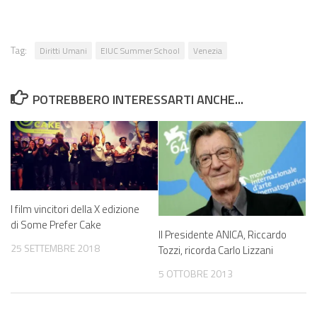
Tag:
Diritti Umani
EIUC Summer School
Venezia
POTREBBERO INTERESSARTI ANCHE...
I film vincitori della X edizione
di Some Prefer Cake
Il Presidente ANICA, Riccardo
25 SETTEMBRE 2018
Tozzi, ricorda Carlo Lizzani
5 OTTOBRE 2013