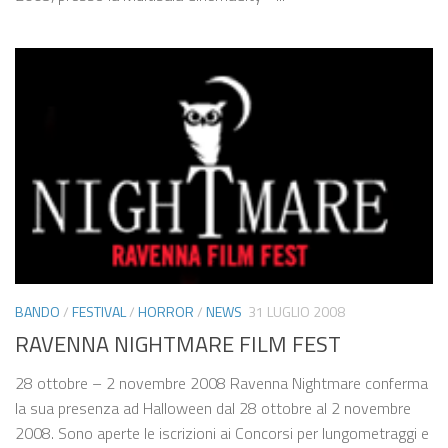
BANDO
/
FESTIVAL
/
HORROR
/
NEWS
31 LUGLIO 2008
RAVENNA NIGHTMARE FILM FEST
28 ottobre – 2 novembre 2008 Ravenna Nightmare conferma
la sua presenza ad Halloween dal 28 ottobre al 2 novembre
2008. Sono aperte le iscrizioni ai Concorsi per lungometraggi e