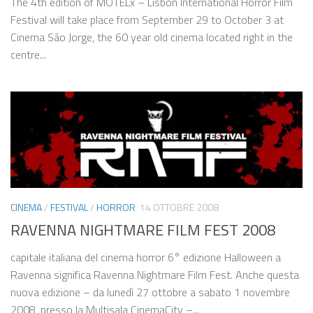
The 4th edition of MOTELx – Lisbon International Horror Film
Festival will take place from September 29 to October 3 at
Cinema São Jorge, the 60 year old cinema located right in the
centre...
CINEMA
/
FESTIVAL
/
HORROR
14 OTTOBRE 2008
RAVENNA NIGHTMARE FILM FEST 2008
capitale italiana del cinema horror 6° edizione Halloween a
Ravenna significa Ravenna Nightmare Film Fest. Anche questa
nuova edizione – da lunedì 27 ottobre a sabato 1 novembre
2008, presso la Multisala CinemaCity –...