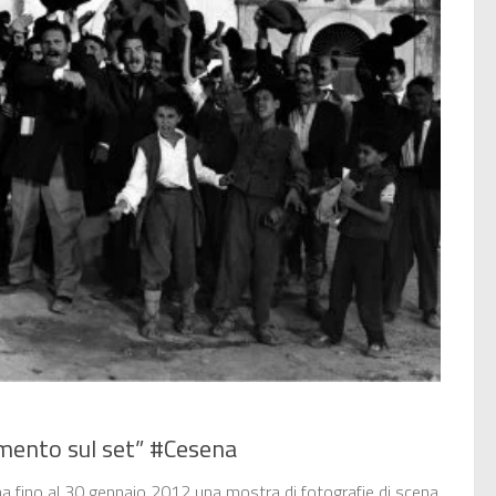
rgimento sul set” #Cesena
a fino al 30 gennaio 2012 una mostra di fotografie di scena