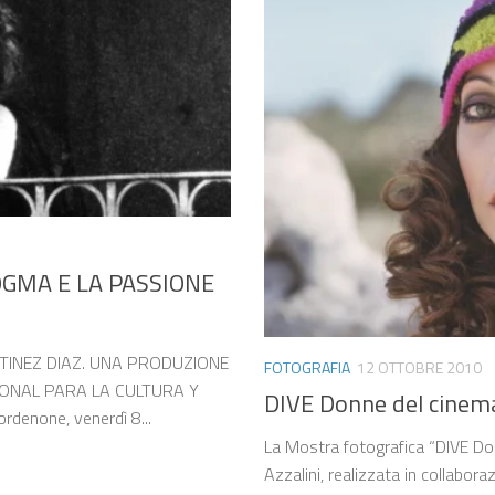
OGMA E LA PASSIONE
TINEZ DIAZ. UNA PRODUZIONE
FOTOGRAFIA
12 OTTOBRE 2010
IONAL PARA LA CULTURA Y
DIVE Donne del cinema
denone, venerdì 8...
La Mostra fotografica “DIVE Don
Azzalini, realizzata in collabora