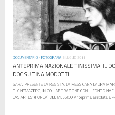
DOCUMENTARIO
/
FOTOGRAFIA
6 LUGLIO 2011
ANTEPRIMA NAZIONALE TINISSIMA: IL D
DOC SU TINA MODOTTI
SARA’ PRESENTE LA REGISTA, LA MESSICANA LAURA MAR
DI CINEMAZERO, IN COLLABORAZIONE CON IL FONDO NAC
LAS ARTES’ (FONCA) DEL MESSICO Anteprima assoluta a Por