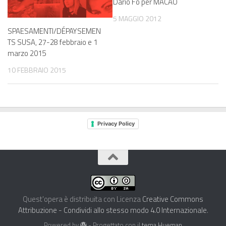
Dario Fo per MACAO
5 MAGGIO 2012
SPAESAMENTI/DÉPAYSEMEN
TS SUSA, 27-28 febbraio e 1
marzo 2015
10 FEBBRAIO 2015
Privacy Policy
Quest'opera è distribuita con Licenza
Creative Commons
Attribuzione - Condividi allo stesso modo 4.0 Internazionale
.
Powered by
- Progettato con il
tema Hueman