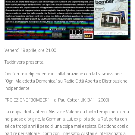
Venerdì 19 aprile, ore 21.00
Taxidrivers presenta
Cineforum indipendente in collaborazione con la trasmissione
“Ogni Maledetta Domenica” su Radio Città Aperta e Distribuzione
Indipendente
PROIEZIONE “BOMBER” – di Paul Cotter, UK (84’ – 2009)
La coppia di ottantenni Alistair e Valerie da tanto tempo non torna
nel paese d’origine, la Germania. Lui, ex pilota della Raf, porta con
sé da troppi anni il peso di una colpa mai espiata. Decidono così di
partire per saldare i conti con il passato:
Alistair è intenzionato a