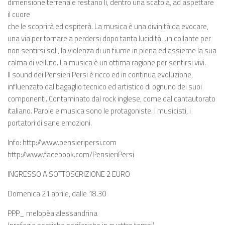
dimensione terrena e restano lì, dentro una scatola, ad aspettare
il cuore
che le scoprirà ed ospiterà. La musica è una divinità da evocare,
una via per tornare a perdersi dopo tanta lucidità, un collante per
non sentirsi soli, la violenza di un fiume in piena ed assieme la sua
calma di velluto. La musica è un ottima ragione per sentirsi vivi.
Il sound dei Pensieri Persi è ricco ed in continua evoluzione,
influenzato dal bagaglio tecnico ed artistico di ognuno dei suoi
componenti. Contaminato dal rock inglese, come dal cantautorato
italiano. Parole e musica sono le protagoniste. I musicisti, i
portatori di sane emozioni.
Info: http://www.pensieripersi.com
http://www.facebook.com/PensieriPersi
INGRESSO A SOTTOSCRIZIONE 2 EURO
Domenica 21 aprile, dalle 18.30
PPP_ melopèa alessandrina