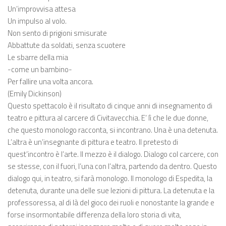
Un’improvvisa attesa
Un impulso al volo.
Non sento di prigioni smisurate
Abbattute da soldati, senza scuotere
Le sbarre della mia
-come un bambino-
Per fallire una volta ancora.
(Emily Dickinson)
Questo spettacolo è il risultato di cinque anni di insegnamento di
teatro e pittura al carcere di Civitavecchia. E’ lì che le due donne,
che questo monologo racconta, si incontrano. Una è una detenuta.
L’altra è un’insegnante di pittura e teatro. Il pretesto di
quest’incontro è l’arte. Il mezzo è il dialogo. Dialogo col carcere, con
se stesse, con il fuori, l’una con l’altra, partendo da dentro. Questo
dialogo qui, in teatro, si farà monologo. Il monologo di Espedita, la
detenuta, durante una delle sue lezioni di pittura. La detenuta e la
professoressa, al di là del gioco dei ruoli e nonostante la grande e
forse insormontabile differenza della loro storia di vita,