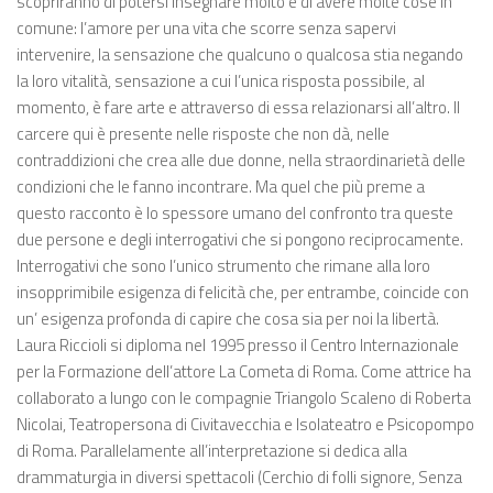
scopriranno di potersi insegnare molto e di avere molte cose in
comune: l’amore per una vita che scorre senza sapervi
intervenire, la sensazione che qualcuno o qualcosa stia negando
la loro vitalità, sensazione a cui l’unica risposta possibile, al
momento, è fare arte e attraverso di essa relazionarsi all’altro. Il
carcere qui è presente nelle risposte che non dà, nelle
contraddizioni che crea alle due donne, nella straordinarietà delle
condizioni che le fanno incontrare. Ma quel che più preme a
questo racconto è lo spessore umano del confronto tra queste
due persone e degli interrogativi che si pongono reciprocamente.
Interrogativi che sono l’unico strumento che rimane alla loro
insopprimibile esigenza di felicità che, per entrambe, coincide con
un’ esigenza profonda di capire che cosa sia per noi la libertà.
Laura Riccioli si diploma nel 1995 presso il Centro Internazionale
per la Formazione dell’attore La Cometa di Roma. Come attrice ha
collaborato a lungo con le compagnie Triangolo Scaleno di Roberta
Nicolai, Teatropersona di Civitavecchia e Isolateatro e Psicopompo
di Roma. Parallelamente all’interpretazione si dedica alla
drammaturgia in diversi spettacoli (Cerchio di folli signore, Senza