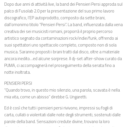
Dopo due anni di attività live, la band dei Pensieri Persi approda sul
palco di Fusolab 2.0 per la presentazione del suo primo lavoro
discografico, l’EP autoprodotto, composto da sette brani,
dall’omonimo titolo “Pensieri Persi”. La band, influenzata dalla vena
creativa dei sei musicisti romani, proporrà il proprio percorso
artistico segnato da contaminazioni rock/indie/funk, offrendo ai
suoi spettatori uno spettacolo completo, composto non di sola
musica. Saranno proposti i brani tratti dal disco, oltre a materiale
ancora inedito…ed alcune sorprese. Il dj-set after-show curato da
PUMA, ci accompagnerà nel proseguimento della serata fino a
notte inoltrata.
PENSIERI PERSI
“Quando trovo, in questo mio silenzio, una parola, scavata è nella
mia vita, come un abisso” direbbe G. Ungaretti.
Ed è così che tutti i pensieri persi rivivono, impressi su fogli di
carta, cullati o violentati dalle note degli strumenti, sostenuti dalle
parole della band. Sensazioni credute divine, trovano la loro