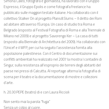
Simona Caleo, fotografa e giornalista, ha lavorato con il Gruppo
Espresso, il Gruppo Epolis e come fotografa freelance ha
pubblicato sulle maggiori testate italiane. Ha collaborato con il
collettivo Stalker On al progetto Plans&Slums – Il diritto dei Rom
ad abitare attraverso l’Europa. Un caso di studio tra Roma e
Belgrado (esposto al Festival Fotografia di Roma e alla Triennale di
Milano nel 2009) e al progetto Savorengo Ker – La casa di tutti
(esposto alla Biennale di Architettura del 2009). Ha collaborato con
l’Unicef e il WFP, per cui ha seguito l’assistenza fornita alla
popolazione palestinese. Con il Centro di documentazione sui
conflitti ambientali ha realizzato nel 2007 la mostra I contadini di
Singur, sulla resistenza all’esproprio dei terreni degli abitanti del
paese nei pressi di Calcutta. Al reportage alterna la fotografia di
scena per il teatro e la documentazione di mostre e collezioni
d’arte.
h. 20.30 PEPE (teatro) di e con Laura Riccioli
Non sento mai la parola “fuga”
Senza un colpo al cuore.