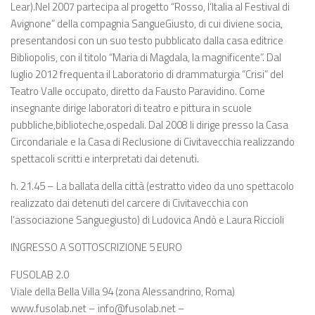
Lear).Nel 2007 partecipa al progetto “Rosso, l’Italia al Festival di
Avignone” della compagnia SangueGiusto, di cui diviene socia,
presentandosi con un suo testo pubblicato dalla casa editrice
Bibliopolis, con il titolo “Maria di Magdala, la magnificente”. Dal
luglio 2012 frequenta il Laboratorio di drammaturgia “Crisi” del
Teatro Valle occupato, diretto da Fausto Paravidino. Come
insegnante dirige laboratori di teatro e pittura in scuole
pubbliche,biblioteche,ospedali. Dal 2008 li dirige presso la Casa
Circondariale e la Casa di Reclusione di Civitavecchia realizzando
spettacoli scritti e interpretati dai detenuti.
h. 21.45 – La ballata della città (estratto video da uno spettacolo
realizzato dai detenuti del carcere di Civitavecchia con
l’associazione Sanguegiusto) di Ludovica Andò e Laura Riccioli
INGRESSO A SOTTOSCRIZIONE 5 EURO
FUSOLAB 2.0
Viale della Bella Villa 94 (zona Alessandrino, Roma)
www.fusolab.net – info@fusolab.net –