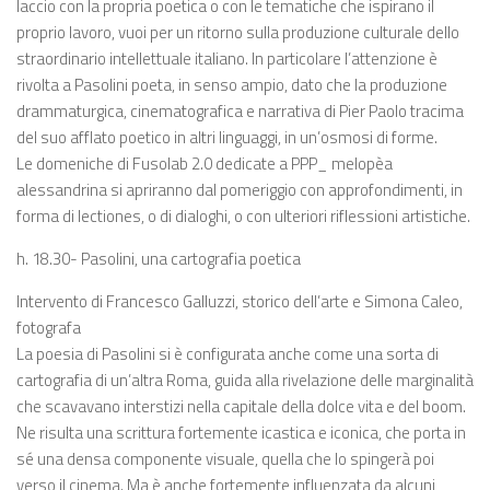
laccio con la propria poetica o con le tematiche che ispirano il
proprio lavoro, vuoi per un ritorno sulla produzione culturale dello
straordinario intellettuale italiano. In particolare l’attenzione è
rivolta a Pasolini poeta, in senso ampio, dato che la produzione
drammaturgica, cinematografica e narrativa di Pier Paolo tracima
del suo afflato poetico in altri linguaggi, in un’osmosi di forme.
Le domeniche di Fusolab 2.0 dedicate a PPP_ melopèa
alessandrina si apriranno dal pomeriggio con approfondimenti, in
forma di lectiones, o di dialoghi, o con ulteriori riflessioni artistiche.
h. 18.30- Pasolini, una cartografia poetica
Intervento di Francesco Galluzzi, storico dell’arte e Simona Caleo,
fotografa
La poesia di Pasolini si è configurata anche come una sorta di
cartografia di un’altra Roma, guida alla rivelazione delle marginalità
che scavavano interstizi nella capitale della dolce vita e del boom.
Ne risulta una scrittura fortemente icastica e iconica, che porta in
sé una densa componente visuale, quella che lo spingerà poi
verso il cinema. Ma è anche fortemente influenzata da alcuni