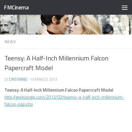
FMCinema
Salta al contenuto
NEWS
Teensy: A Half-Inch Millennium Falcon
Papercraft Model
DI
CRISTIANO
·
19 MARZO 2013
Teensy: A Half-Inch Millennium Falcon Papercraft Model
http://geekologie.com/2013/03/teensy-a-half-inch-millennium-
falcon-pap.php