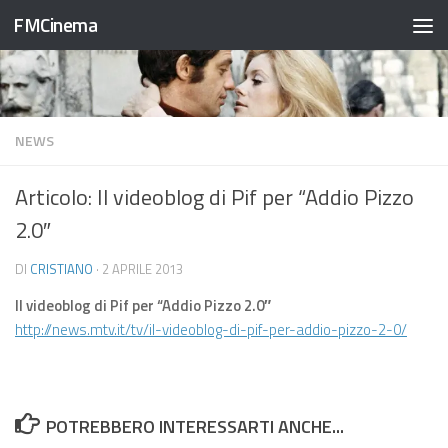
FMCinema
Salta al contenuto
NEWS
Articolo: Il videoblog di Pif per “Addio Pizzo
2.0″
DI
CRISTIANO
·
2 APRILE 2013
Il videoblog di Pif per “Addio Pizzo 2.0″
http://news.mtv.it/tv/il-videoblog-di-pif-per-addio-pizzo-2-0/
POTREBBERO INTERESSARTI ANCHE...