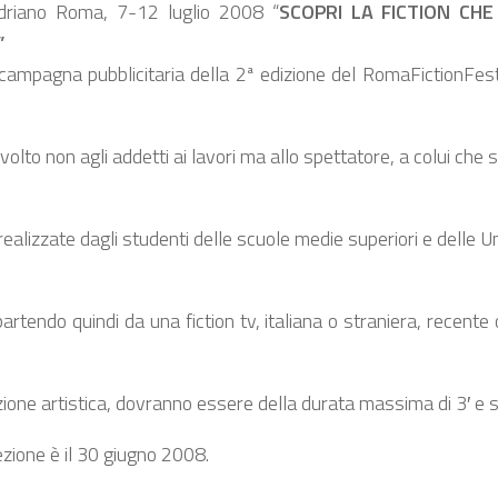
Adriano Roma, 7-12 luglio 2008 “
SCOPRI LA FICTION CH
”
 campagna pubblicitaria della 2ª edizione del RomaFictionFest
lto non agli addetti ai lavori ma allo spettatore, a colui che si
alizzate dagli studenti delle scuole medie superiori e delle U
rtendo quindi da una fiction tv, italiana o straniera, recente 
rezione artistica, dovranno essere della durata massima di 3′ e
ezione è il 30 giugno 2008.