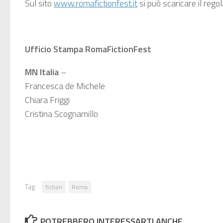
Sul sito
www.romafictionfest.it
si può scaricare il rego
Ufficio Stampa RomaFictionFest
MN Italia
–
Francesca de Michele
Chiara Friggi
Cristina Scognamillo
Tag:
fiction
Roma
POTREBBERO INTERESSARTI ANCHE...