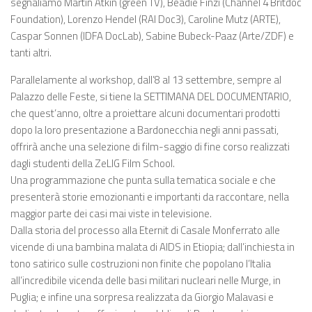
segnaliamo Martin Atkin (green TV), Beadie Finzi (Channel 4 Britdoc
Foundation), Lorenzo Hendel (RAI Doc3), Caroline Mutz (ARTE),
Caspar Sonnen (IDFA DocLab), Sabine Bubeck-Paaz (Arte/ZDF) e
tanti altri.
Parallelamente al workshop, dall’8 al 13 settembre, sempre al
Palazzo delle Feste, si tiene la SETTIMANA DEL DOCUMENTARIO,
che quest’anno, oltre a proiettare alcuni documentari prodotti
dopo la loro presentazione a Bardonecchia negli anni passati,
offrirà anche una selezione di film-saggio di fine corso realizzati
dagli studenti della ZeLIG Film School.
Una programmazione che punta sulla tematica sociale e che
presenterà storie emozionanti e importanti da raccontare, nella
maggior parte dei casi mai viste in televisione.
Dalla storia del processo alla Eternit di Casale Monferrato alle
vicende di una bambina malata di AIDS in Etiopia; dall’inchiesta in
tono satirico sulle costruzioni non finite che popolano l’Italia
all’incredibile vicenda delle basi militari nucleari nelle Murge, in
Puglia; e infine una sorpresa realizzata da Giorgio Malavasi e