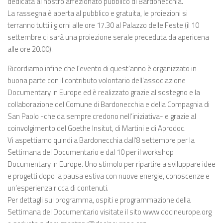
dedicata al nostro affezionato pubblico di Bardonecchia.
La rassegna è aperta al pubblico e gratuita, le proiezioni si
terranno tutti i giorni alle ore 17.30 al Palazzo delle Feste (il 10
settembre ci sarà una proiezione serale preceduta da apericena
alle ore 20.00).
Ricordiamo infine che l’evento di quest’anno è organizzato in
buona parte con il contributo volontario dell’associazione
Documentary in Europe ed è realizzato grazie al sostegno e la
collaborazione del Comune di Bardonecchia e della Compagnia di
San Paolo -che da sempre credono nell’iniziativa- e grazie al
coinvolgimento del Goethe Insitut, di Martini e di Aprodoc.
Vi aspettiamo quindi a Bardonecchia dall’8 settembre per la
Settimana del Documentario e dal 10 per il workshop
Documentary in Europe. Uno stimolo per ripartire a sviluppare idee
e progetti dopo la pausa estiva con nuove energie, conoscenze e
un’esperienza ricca di contenuti.
Per dettagli sul programma, ospiti e programmazione della
Settimana del Documentario visitate il sito www.docineurope.org