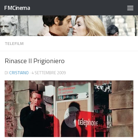
FMCinema
Salta al contenuto
TELEFILM
Rinasce Il Prigioniero
DI
CRISTIANO
·
4 SETTEMBRE 2009