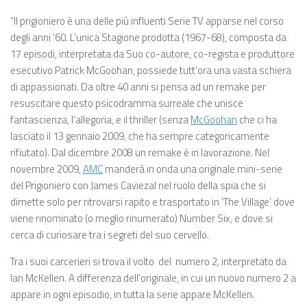
“Il prigioniero è una delle più influenti Serie TV apparse nel corso
degli anni ’60. L’unica Stagione prodotta (1967-68), composta da
17 episodi, interpretata da Suo co-autore, co-regista e produttore
esecutivo Patrick McGoohan, possiede tutt’ora una vasta schiera
di appassionati.
Da oltre 40 anni si pensa ad un remake per
resuscitare questo psicodramma surreale che unisce
fantascienza, l’allegoria, e il thriller (senza
McGoohan
che ci ha
lasciato il 13 gennaio 2009, che ha sempre categoricamente
rifiutato). Dal dicembre 2008 un remake è in lavorazione. Nel
novembre 2009,
AMC
manderà in onda una originale mini-serie
del Prigioniero con James Caviezal nel ruolo della spia che si
dimette solo per ritrovarsi rapito e trasportato in ‘The Village’ dove
viene rinominato (o meglio rinumerato) Number Six, e dove si
cerca di curiosare tra i segreti del suo cervello.
Tra i suoi carcerieri si trova il volto del numero 2, interpretato da
Ian McKellen. A differenza dell’originale, in cui un nuovo numero 2 a
appare in ogni episodio, in tutta la serie appare McKellen.