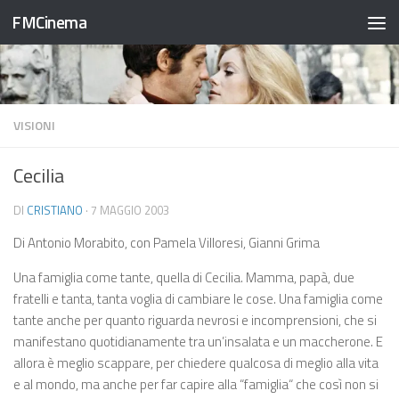
FMCinema
Salta al contenuto
VISIONI
Cecilia
DI
CRISTIANO
·
7 MAGGIO 2003
Di Antonio Morabito, con Pamela Villoresi, Gianni Grima
Una famiglia come tante, quella di Cecilia. Mamma, papà, due
fratelli e tanta, tanta voglia di cambiare le cose. Una famiglia come
tante anche per quanto riguarda nevrosi e incomprensioni, che si
manifestano quotidianamente tra un’insalata e un maccherone. E
allora è meglio scappare, per chiedere qualcosa di meglio alla vita
e al mondo, ma anche per far capire alla “famiglia“ che così non si