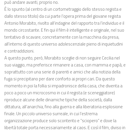
può andare avanti, proprio no.
È lo spunto (al centro di un cortometraggio dello stesso regista e
dallo stesso titolo) da cui parte l’opera prima del giovane regista
Antonio Morabito, rivolto all’indagine del rapporto tra l’individuo e il
mondo circostante. E fin qui il film è intelligente e originale, nel suo
tentativo di scavare, concretamente con la macchina da presa,
all’interno di questo universo adolescenziale pieno di inquietudini
e contraddizioni.
A questo punto, però, Morabito sceglie di non seguire Cecilia nel
suo viaggio, ma preferisce rimanere a casa, con mamma e papà, e
soprattutto con una serie di parenti e amici che alla notizia della
fuga si precipitano per dare conforto ai propri cari. Da questo
momento in poi la follia si impadronisce della casa, che diventa a
poco a poco un microcosmo in cui il regista (e sceneggiatore)
riproduce alcune delle dinamiche tipiche della società, dalla
dittatura, all’anarchia, fino alla guerra e alla liberatoria esplosione
finale. Un piccolo universo surreale, in cui l’estrema
organizzazione produce solo scontento e “sciopero“ e dove la
libertà totale porta necessariamente al caos. E così il film, diviso in