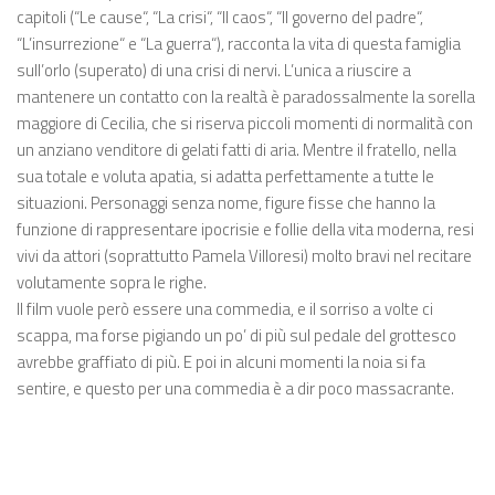
capitoli (“Le cause“, “La crisi“, “Il caos“, “Il governo del padre“,
“L’insurrezione“ e “La guerra“), racconta la vita di questa famiglia
sull’orlo (superato) di una crisi di nervi. L’unica a riuscire a
mantenere un contatto con la realtà è paradossalmente la sorella
maggiore di Cecilia, che si riserva piccoli momenti di normalità con
un anziano venditore di gelati fatti di aria. Mentre il fratello, nella
sua totale e voluta apatia, si adatta perfettamente a tutte le
situazioni. Personaggi senza nome, figure fisse che hanno la
funzione di rappresentare ipocrisie e follie della vita moderna, resi
vivi da attori (soprattutto Pamela Villoresi) molto bravi nel recitare
volutamente sopra le righe.
Il film vuole però essere una commedia, e il sorriso a volte ci
scappa, ma forse pigiando un po’ di più sul pedale del grottesco
avrebbe graffiato di più. E poi in alcuni momenti la noia si fa
sentire, e questo per una commedia è a dir poco massacrante.