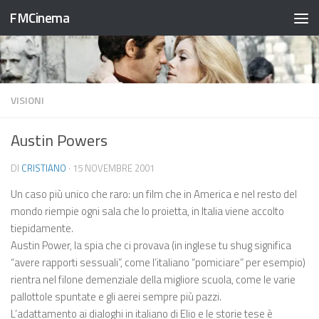
FMCinema
Salta al contenuto
VISIONI
Austin Powers
DI
CRISTIANO
·
15 NOVEMBRE 2001
Un caso più unico che raro: un film che in America e nel resto del
mondo riempie ogni sala che lo proietta, in Italia viene accolto
tiepidamente.
Austin Power, la spia che ci provava (in inglese tu shug significa
“avere rapporti sessuali”, come l’italiano “pomiciare” per esempio)
rientra nel filone demenziale della migliore scuola, come le varie
pallottole spuntate e gli aerei sempre più pazzi.
L’adattamento ai dialoghi in italiano di Elio e le storie tese è