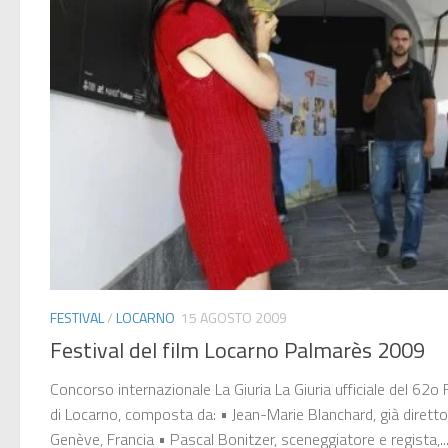
FESTIVAL
/
LOCARNO
15 AGOSTO 2009
Festival del film Locarno Palmarès 2009
Concorso internazionale La Giuria La Giuria ufficiale del 62o F
di Locarno, composta da: • Jean-Marie Blanchard, già dirett
Genève, Francia • Pascal Bonitzer, sceneggiatore e regista,..