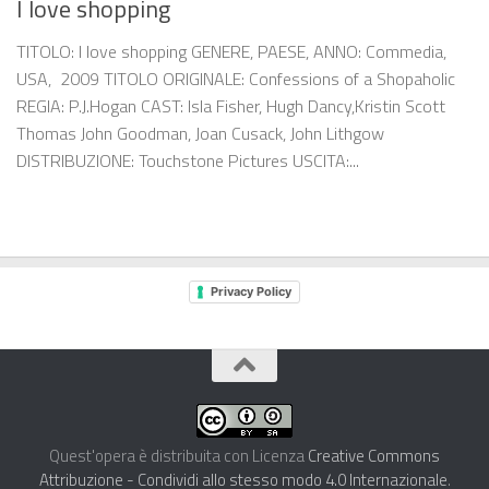
I love shopping
TITOLO: I love shopping GENERE, PAESE, ANNO: Commedia,
USA, 2009 TITOLO ORIGINALE: Confessions of a Shopaholic
REGIA: P.J.Hogan CAST: Isla Fisher, Hugh Dancy,Kristin Scott
Thomas John Goodman, Joan Cusack, John Lithgow
DISTRIBUZIONE: Touchstone Pictures USCITA:...
Privacy Policy
Quest'opera è distribuita con Licenza
Creative Commons
Attribuzione - Condividi allo stesso modo 4.0 Internazionale
.