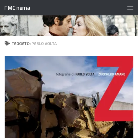
FMCinema
Salta al contenuto
TAGGATO:
PABLO VOLTA