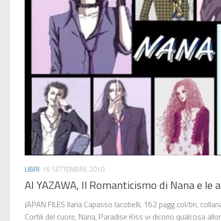
LIBRI
16 SETTEMBRE 2010
AI YAZAWA, Il Romanticismo di Nana e le al
JAPAN FILES Ilaria Capasso Iacobelli, 162 pagg col/bn, collana
Cortili del cuore, Nana, Paradise Kiss vi dicono qualcosa allo