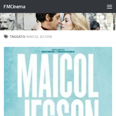
FMCinema
Salta al contenuto
TAGGATO:
MAICOL JECSON