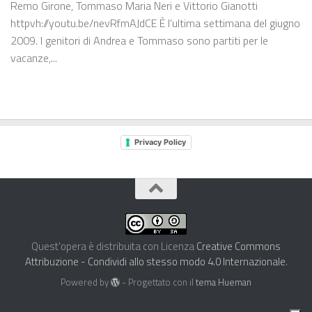
Remo Girone, Tommaso Maria Neri e Vittorio Gianotti
httpvh://youtu.be/nevRfmAJdCE È l’ultima settimana del giugno
2009. I genitori di Andrea e Tommaso sono partiti per le
vacanze,...
Privacy Policy
Quest'opera è distribuita con Licenza
Creative Commons
Attribuzione - Condividi allo stesso modo 4.0 Internazionale
.
Powered by
- Progettato con il
tema Hueman