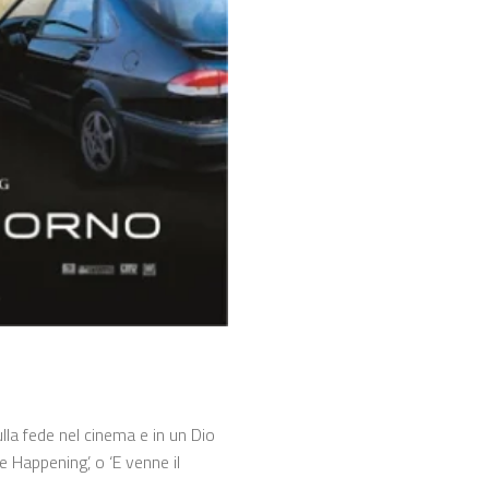
lla fede nel cinema e in un Dio
 Happening’, o ‘E venne il