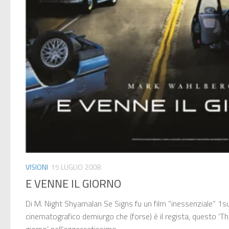
VISIONI
15 LUGLIO 2008
E VENNE IL GIORNO
Di M. Night Shyamalan Se Signs fu un film “inessenziale” 1su
cinematografico demiurgo che (forse) è il regista, questo ‘The