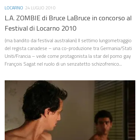
LOCARNO
24 LUGLIO 2010
L.A. ZOMBIE di Bruce LaBruce in concorso al
Festival di Locarno 2010
(ma bandito dai festival australiani) Il settimo lungometraggio
del regista canadese – una co-produzione tra Germania/Stati
Uniti/Francia – vede come protagonista la star del porno gay
François Sagat nel ruolo di un senzatetto schizofrenico...