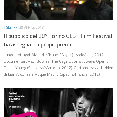
TGLBTFF
25 APRILE 2013
Il pubblico del 28° Torino GLBT Film Festival
ha assegnato i propri premi
Lungometraggi. Alata di Michael Mayer (Israele/Usa, 2012).
Documentari. Paul Bowles: The Cage Door Is Always Open di
Daniel Young (Svizzera/Marocco, 2012). Cortometraggi. Holden
di Juan Arcones e Roque Madrid (Spagna/Francia, 2012).