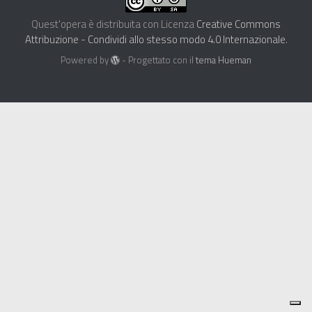
Quest'opera è distribuita con Licenza
Creative Commons
Attribuzione - Condividi allo stesso modo 4.0 Internazionale
.
Powered by
- Progettato con il
tema Hueman