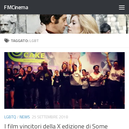
FMCinema
Salta al contenuto
TAGGATO:
LGBT
LGBTQ
/
NEWS
25 SETTEMBRE 2018
I film vincitori della X edizione di Some