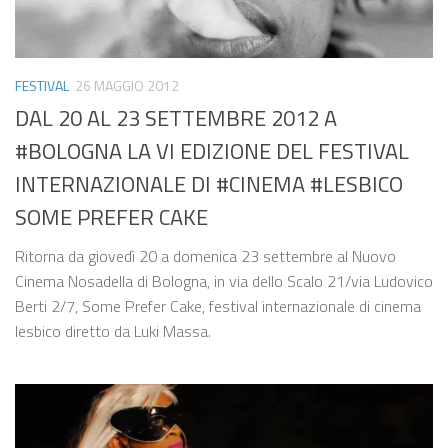
FESTIVAL
26 MAGGIO 2012
DAL 20 AL 23 SETTEMBRE 2012 A
#BOLOGNA LA VI EDIZIONE DEL FESTIVAL
INTERNAZIONALE DI #CINEMA #LESBICO
SOME PREFER CAKE
Ritorna da giovedì 20 a domenica 23 settembre al Nuovo
Cinema Nosadella di Bologna, in via dello Scalo 21/via Ludovico
Berti 2/7, Some Prefer Cake, festival internazionale di cinema
lesbico diretto da Luki Massa.