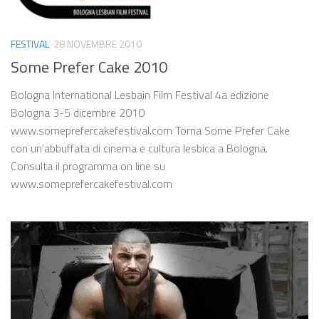
FESTIVAL
28 NOVEMBRE 2010
Some Prefer Cake 2010
Bologna International Lesbain Film Festival 4a edizione
Bologna 3-5 dicembre 2010
www.someprefercakefestival.com Torna Some Prefer Cake
con un’abbuffata di cinema e cultura lesbica a Bologna.
Consulta il programma on line su
www.someprefercakefestival.com