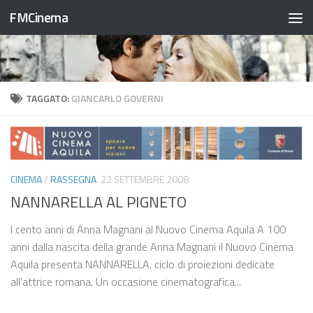
FMCinema
Salta al contenuto
TAGGATO:
GIANCARLO GOVERNI
CINEMA
/
RASSEGNA
22 SETTEMBRE 2008
NANNARELLA AL PIGNETO
I cento anni di Anna Magnani al Nuovo Cinema Aquila A 100
anni dalla nascita della grande Anna Magnani il Nuovo Cinema
Aquila presenta NANNARELLA, ciclo di proiezioni dedicate
all’attrice romana. Un occasione cinematografica...