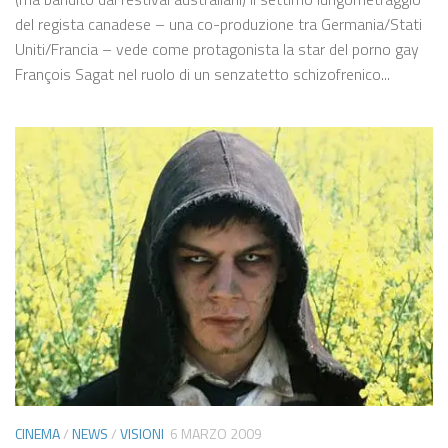
del regista canadese – una co-produzione tra Germania/Stati
Uniti/Francia – vede come protagonista la star del porno gay
François Sagat nel ruolo di un senzatetto schizofrenico...
CINEMA
/
NEWS
/
VISIONI
6 MARZO 2009