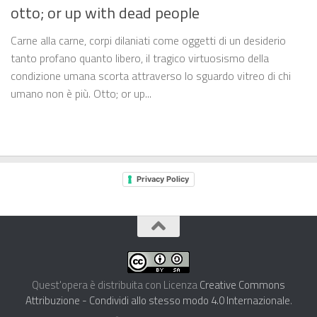
otto; or up with dead people
Carne alla carne, corpi dilaniati come oggetti di un desiderio
tanto profano quanto libero, il tragico virtuosismo della
condizione umana scorta attraverso lo sguardo vitreo di chi
umano non è più. Otto; or up...
Privacy Policy
Quest'opera è distribuita con Licenza
Creative Commons
Attribuzione - Condividi allo stesso modo 4.0 Internazionale
.