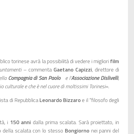
blico torinese avrà la possibilità di vedere i migliori
film
puntamenti
– commenta
Gaetano Capizzi
, direttore di
lla
Compagnia di San Paolo
e l’
Associazione Dislivelli
,
 culturale e che è nel cuore di moltissimi Torinesi
».
alista di Repubblica
Leonardo Bizzaro
e il “filosofo degli
tà, i
150 anni
dalla prima scalata. Sarà proiettato, in
o della scalata con lo stesso
Bongiorno
nei panni del