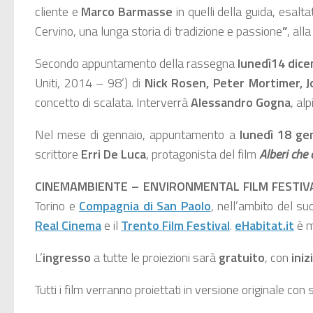
cliente e
Marco Barmasse
in quelli della guida, esalt
Cervino, una lunga storia di tradizione e passione
”
, all
Secondo appuntamento della rassegna
lunedì
14 dic
Uniti, 2014 – 98’) di
Nick Rosen, Peter Mortimer, J
concetto di scalata. Interverrà
Alessandro Gogna
, al
Nel mese di gennaio, appuntamento a
lunedì 18 ge
scrittore
Erri De Luca
, protagonista del film
Alberi ch
CINEMAMBIENTE – ENVIRONMENTAL FILM FESTIVA
Torino e
Compagnia di San Paolo
, nell’ambito del s
Real Cinema
e il
Trento Film Festival
.
eHabitat.it
è m
L’
ingresso
a tutte le proiezioni sarà
gratuito
, con
iniz
Tutti i film verranno proiettati in versione originale con so