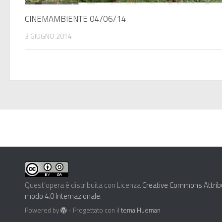
CINEMAMBIENTE 04/06/14
3 GIUGNO 2014
Quest'opera è distribuita con Licenza
Creative Commons Attribu
modo 4.0 Internazionale
.
Powered by
- Progettato con il
tema Hueman