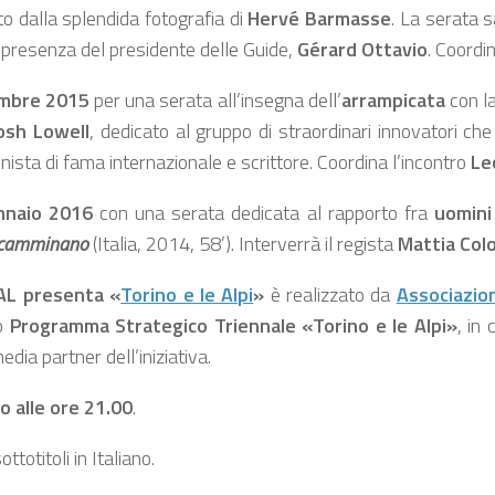
ato dalla splendida fotografia di
Hervé Barmasse
. La serata s
a presenza del presidente delle Guide,
Gérard Ottavio
. Coordi
embre 2015
per una serata all’insegna dell’
arrampicata
con la
osh Lowell
, dedicato al gruppo di straordinari innovatori che
pinista di fama internazionale e scrittore. Coordina l’incontro
Le
nnaio 2016
con una serata dedicata al rapporto fra
uomini
e camminano
(Italia, 2014, 58’). Interverrà il regista
Mattia Co
L presenta «
Torino e le Alpi
»
è realizzato da
Associazi
uo
Programma Strategico Triennale «Torino e le Alpi»
, in 
edia partner dell’iniziativa.
io alle ore 21.00
.
ttotitoli in Italiano.