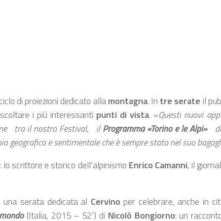
iclo di proiezioni dedicato alla
montagna
. In
tre serate
il pub
scoltare i più interessanti
punti di vista
. «
Questi nuovi ap
one tra il nostro Festival, il
Programma «Torino e le Alpi»
de
io geografico e sentimentale che è sempre stato nel suo bagaglio
 lo scrittore e storico dell’alpinismo
Enrico Camanni
, il giorn
 una serata dedicata al
Cervino
per celebrare, anche in cit
l mondo
(Italia, 2015 – 52’) di
Nicolò Bongiorno
: un raccont