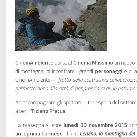
CinemAmbiente
porta al
Cinema Massimo
un nuovo c
di montagna, di incontrare
i grandi
personaggi
e di a
CinemAmbiente –,
frutto della costruttiva collaborazi
permetteranno alla città di riappropriarsi di un patrimon
Ad accompagnare gli spettatori, tre esperti del settore:
alberi”
Tiziano Fratus
.
La rassegna si apre
lunedì 30 novembre 2015
con
anteprima torinese
, il film
Cervino, la montagna de