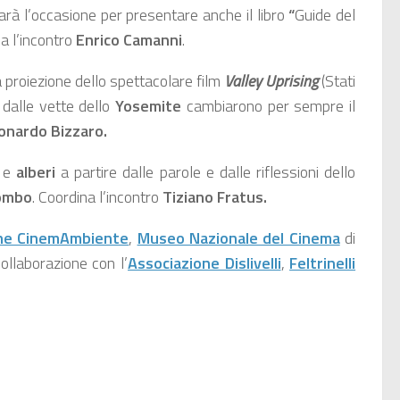
arà l’occasione per presentare anche il libro
“
Guide del
na l’incontro
Enrico Camanni
.
 proiezione dello spettacolare film
Valley Uprising
(Stati
 dalle vette dello
Yosemite
cambiarono per sempre il
onardo Bizzaro.
e
alberi
a partire dalle parole e dalle riflessioni dello
lombo
. Coordina l’incontro
Tiziano Fratus.
one CinemAmbiente
,
Museo Nazionale del Cinema
di
collaborazione con l’
Associazione Dislivelli
,
Feltrinelli