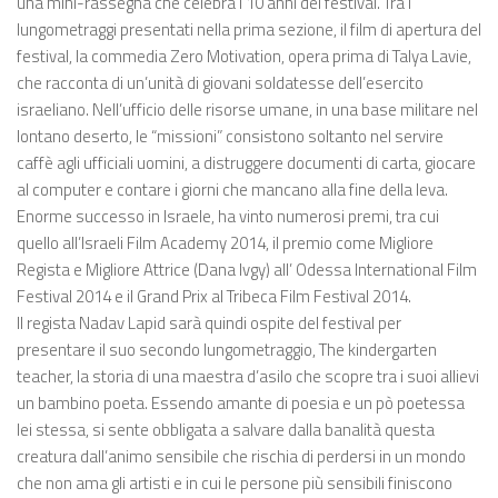
una mini-rassegna che celebra i 10 anni del festival. Tra i
lungometraggi presentati nella prima sezione, il film di apertura del
festival, la commedia Zero Motivation, opera prima di Talya Lavie,
che racconta di un’unità di giovani soldatesse dell’esercito
israeliano. Nell’ufficio delle risorse umane, in una base militare nel
lontano deserto, le “missioni” consistono soltanto nel servire
caffè agli ufficiali uomini, a distruggere documenti di carta, giocare
al computer e contare i giorni che mancano alla fine della leva.
Enorme successo in Israele, ha vinto numerosi premi, tra cui
quello all’Israeli Film Academy 2014, il premio come Migliore
Regista e Migliore Attrice (Dana Ivgy) all’ Odessa International Film
Festival 2014 e il Grand Prix al Tribeca Film Festival 2014.
Il regista Nadav Lapid sarà quindi ospite del festival per
presentare il suo secondo lungometraggio, The kindergarten
teacher, la storia di una maestra d’asilo che scopre tra i suoi allievi
un bambino poeta. Essendo amante di poesia e un pò poetessa
lei stessa, si sente obbligata a salvare dalla banalità questa
creatura dall’animo sensibile che rischia di perdersi in un mondo
che non ama gli artisti e in cui le persone più sensibili finiscono