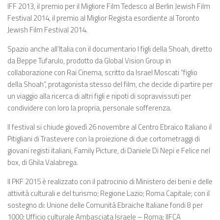
IFF 2013, il premio per il Migliore Film Tedesco al Berlin Jewish Film
Festival 2014, il premio al Miglior Regista esordiente al Toronto
Jewish Film Festival 2014.
Spazio anche all’Italia con il documentario I figli della Shoah, diretto
da Beppe Tufarulo, prodotto da Global Vision Group in
collaborazione con Rai Cinema, scritto da Israel Moscati “figlio
della Shoah”, protagonista stesso del film, che decide di partire per
un viaggio alla ricerca di altri figli e nipoti di sopravvissuti per
condividere con loro la propria, personale sofferenza.
Il festival si chiude giovedì 26 novembre al Centro Ebraico Italiano il
Pitigliani di Trastevere con la proiezione di due cortometraggi di
giovani registi italiani, Family Picture, di Daniele Di Nepi e Felice nel
box, di Ghila Valabrega.
Il PKF 2015 è realizzato con il patrocinio di Ministero dei beni e delle
attività culturali e del turismo; Regione Lazio; Roma Capitale; con il
sostegno di: Unione delle Comunità Ebraiche Italiane fondi 8 per
1000; Ufficio culturale Ambasciata Israele – Roma; IIFCA