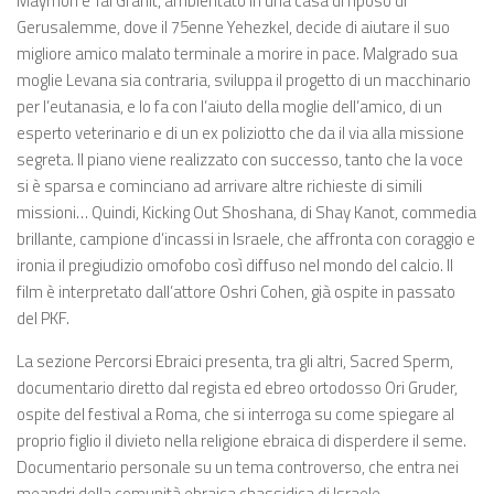
Maymon e Tal Granit, ambientato in una casa di riposo di
Gerusalemme, dove il 75enne Yehezkel, decide di aiutare il suo
migliore amico malato terminale a morire in pace. Malgrado sua
moglie Levana sia contraria, sviluppa il progetto di un macchinario
per l’eutanasia, e lo fa con l’aiuto della moglie dell’amico, di un
esperto veterinario e di un ex poliziotto che da il via alla missione
segreta. Il piano viene realizzato con successo, tanto che la voce
si è sparsa e cominciano ad arrivare altre richieste di simili
missioni… Quindi, Kicking Out Shoshana, di Shay Kanot, commedia
brillante, campione d’incassi in Israele, che affronta con coraggio e
ironia il pregiudizio omofobo così diffuso nel mondo del calcio. Il
film è interpretato dall’attore Oshri Cohen, già ospite in passato
del PKF.
La sezione Percorsi Ebraici presenta, tra gli altri, Sacred Sperm,
documentario diretto dal regista ed ebreo ortodosso Ori Gruder,
ospite del festival a Roma, che si interroga su come spiegare al
proprio figlio il divieto nella religione ebraica di disperdere il seme.
Documentario personale su un tema controverso, che entra nei
meandri della comunità ebraica chassidica di Israele,