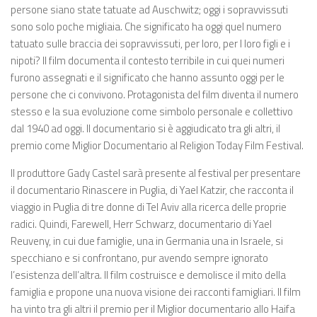
persone siano state tatuate ad Auschwitz; oggi i sopravvissuti
sono solo poche migliaia. Che significato ha oggi quel numero
tatuato sulle braccia dei sopravvissuti, per loro, per I loro figli e i
nipoti? Il film documenta il contesto terribile in cui quei numeri
furono assegnati e il significato che hanno assunto oggi per le
persone che ci convivono. Protagonista del film diventa il numero
stesso e la sua evoluzione come simbolo personale e collettivo
dal 1940 ad oggi. Il documentario si è aggiudicato tra gli altri, il
premio come Miglior Documentario al Religion Today Film Festival.
Il produttore Gady Castel sarà presente al festival per presentare
il documentario Rinascere in Puglia, di Yael Katzir, che racconta il
viaggio in Puglia di tre donne di Tel Aviv alla ricerca delle proprie
radici. Quindi, Farewell, Herr Schwarz, documentario di Yael
Reuveny, in cui due famiglie, una in Germania una in Israele, si
specchiano e si confrontano, pur avendo sempre ignorato
l’esistenza dell’altra. Il film costruisce e demolisce il mito della
famiglia e propone una nuova visione dei racconti famigliari. Il film
ha vinto tra gli altri il premio per il Miglior documentario allo Haifa