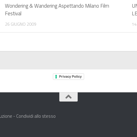
Wondering & Wandering Aspettando Milano Film
U
Festival
L
26 GIUGNO 2009
14
Privacy Policy
zione - Condividi allo stesso