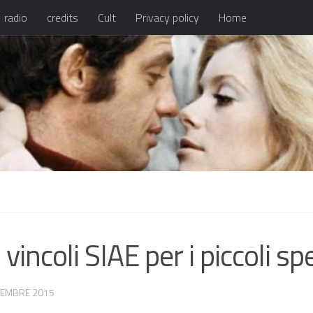
radio
credits
Cult
Privacy policy
Home
incoli SIAE per i piccoli spe
TEMBRE 2015