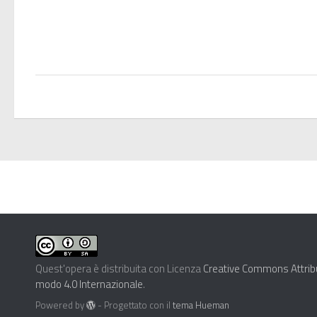
Quest'opera è distribuita con Licenza
Creative Commons Attribu
modo 4.0 Internazionale
.
Powered by
- Progettato con il
tema Hueman