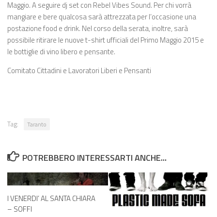
Maggio. A seguire dj set con Rebel Vibes Sound. Per chi vorrà
mangiare e bere qualcosa sarà attrezzata per l’occasione una
postazione food e drink. Nel corso della serata, inoltre, sarà
possibile ritirare le nuove t-shirt ufficiali del Primo Maggio 2015 e
le bottiglie di vino libero e pensante.
Comitato Cittadini e Lavoratori Liberi e Pensanti
Tag:
Taranto
POTREBBERO INTERESSARTI ANCHE...
I VENERDI’ AL SANTA CHIARA
– SOFFI