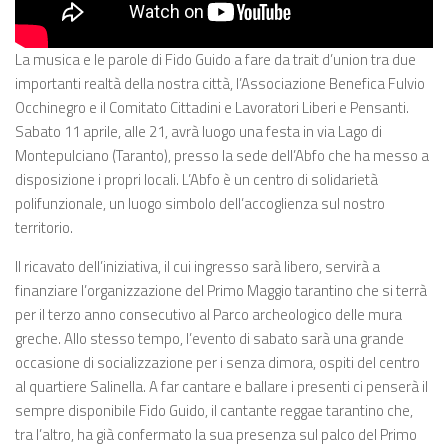
La musica e le parole di Fido Guido a fare da trait d’union tra due
importanti realtà della nostra città, l’Associazione Benefica Fulvio
Occhinegro e il Comitato Cittadini e Lavoratori Liberi e Pensanti.
Sabato 11 aprile, alle 21, avrà luogo una festa in via Lago di
Montepulciano (Taranto), presso la sede dell’Abfo che ha messo a
disposizione i propri locali. L’Abfo è un centro di solidarietà
polifunzionale, un luogo simbolo dell’accoglienza sul nostro
territorio.
Il ricavato dell’iniziativa, il cui ingresso sarà libero, servirà a
finanziare l’organizzazione del Primo Maggio tarantino che si terrà
per il terzo anno consecutivo al Parco archeologico delle mura
greche. Allo stesso tempo, l’evento di sabato sarà una grande
occasione di socializzazione per i senza dimora, ospiti del centro
al quartiere Salinella. A far cantare e ballare i presenti ci penserà il
sempre disponibile Fido Guido, il cantante reggae tarantino che,
tra l’altro, ha già confermato la sua presenza sul palco del Primo