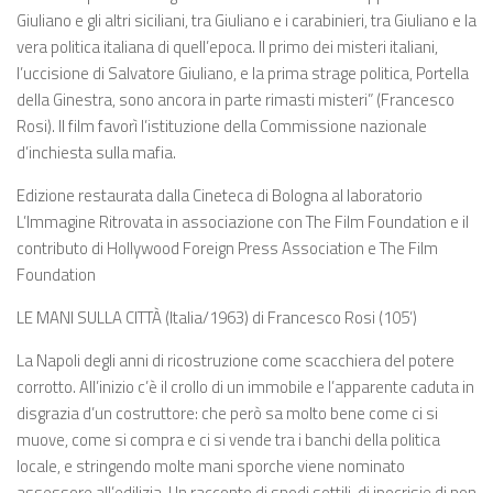
Giuliano e gli altri siciliani, tra Giuliano e i carabinieri, tra Giuliano e la
vera politica italiana di quell’epoca. Il primo dei misteri italiani,
l’uccisione di Salvatore Giuliano, e la prima strage politica, Portella
della Ginestra, sono ancora in parte rimasti misteri” (Francesco
Rosi). Il film favorì l’istituzione della Commissione nazionale
d’inchiesta sulla mafia.
Edizione restaurata dalla Cineteca di Bologna al laboratorio
L’Immagine Ritrovata in associazione con The Film Foundation e il
contributo di Hollywood Foreign Press Association e The Film
Foundation
LE MANI SULLA CITTÀ (Italia/1963) di Francesco Rosi (105’)
La Napoli degli anni di ricostruzione come scacchiera del potere
corrotto. All’inizio c’è il crollo di un immobile e l’apparente caduta in
disgrazia d’un costruttore: che però sa molto bene come ci si
muove, come si compra e ci si vende tra i banchi della politica
locale, e stringendo molte mani sporche viene nominato
assessore all’edilizia. Un racconto di snodi sottili, di ipocrisie di non