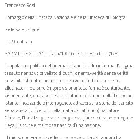
Francesco Rosi
L’omaggio della Cineteca Nazionale e della Cineteca di Bologna
Nelle sale italiane
Dal 9 febbraio
SALVATORE GIULIANO (Italia/1961) di Francesco Rosi (123’)
Il capolavoro politico del cinema italiano. Un film in forma d’enigma,
tessuto narrativo crivellato di buchi, cinema-verità senza verità
possibile. Al centro, un uomo senza volto. Tutto è concreto e
allucinato, il realismo è rigore visionario. La forma è conturbante,
disorientante, quasi borgesiana; intanto Rosi non molla il colpo un
istante, incalzando e interrogando, attraverso la storia del bandito
separatista (poi venduto alla mafia del latifondo) Salvatore
Giuliano, l’Italia tra guerra e dopoguerra, gli incroci tra poteri legali e
illegali, la truce e melmosa nascita d’una nazione.
“Il mio scopo era la tragedia umana scaturita dai rapporti tra