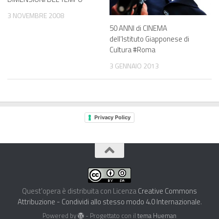
3 NOVEMBRE 2008
50 ANNI di CINEMA
dell’Istituto Giapponese di
Cultura #Roma
3 GENNAIO 2013
Privacy Policy
Quest'opera è distribuita con Licenza
Creative Commons
Attribuzione - Condividi allo stesso modo 4.0 Internazionale
.
Powered by
- Progettato con il
tema Hueman