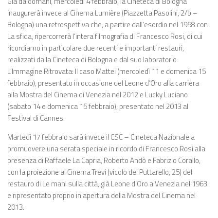
Già da domani, mercoledì 4 febbraio, la Cineteca di Bologna
inaugurerà invece al Cinema Lumière (Piazzetta Pasolini, 2/b –
Bologna) una retrospettiva che, a partire dall’esordio nel 1958 con
La sfida, ripercorrerà l’intera filmografia di Francesco Rosi, di cui
ricordiamo in particolare due recenti e importanti restauri,
realizzati dalla Cineteca di Bologna e dal suo laboratorio
L’Immagine Ritrovata: Il caso Mattei (mercoledì 11 e domenica 15
febbraio), presentato in occasione del Leone d’Oro alla carriera
alla Mostra del Cinema di Venezia nel 2012 e Lucky Luciano
(sabato 14 e domenica 15 febbraio), presentato nel 2013 al
Festival di Cannes.
Martedì 17 febbraio sarà invece il CSC – Cineteca Nazionale a
promuovere una serata speciale in ricordo di Francesco Rosi alla
presenza di Raffaele La Capria, Roberto Andò e Fabrizio Corallo,
con la proiezione al Cinema Trevi (vicolo del Puttarello, 25) del
restauro di Le mani sulla città, già Leone d’Oro a Venezia nel 1963
e ripresentato proprio in apertura della Mostra del Cinema nel
2013.