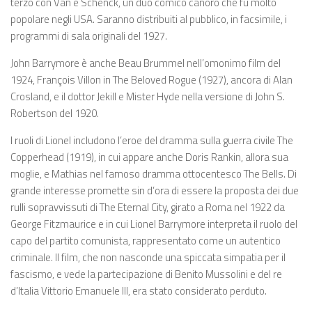
terzo con Van e Schenck, un duo comico canoro che fu molto
popolare negli USA. Saranno distribuiti al pubblico, in facsimile, i
programmi di sala originali del 1927.
John Barrymore è anche Beau Brummel nell’omonimo film del
1924, François Villon in The Beloved Rogue (1927), ancora di Alan
Crosland, e il dottor Jekill e Mister Hyde nella versione di John S.
Robertson del 1920.
I ruoli di Lionel includono l’eroe del dramma sulla guerra civile The
Copperhead (1919), in cui appare anche Doris Rankin, allora sua
moglie, e Mathias nel famoso dramma ottocentesco The Bells. Di
grande interesse promette sin d’ora di essere la proposta dei due
rulli sopravvissuti di The Eternal City, girato a Roma nel 1922 da
George Fitzmaurice e in cui Lionel Barrymore interpreta il ruolo del
capo del partito comunista, rappresentato come un autentico
criminale. Il film, che non nasconde una spiccata simpatia per il
fascismo, e vede la partecipazione di Benito Mussolini e del re
d’Italia Vittorio Emanuele III, era stato considerato perduto.