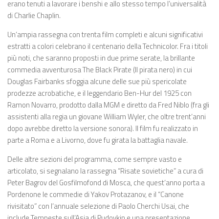
erano tenuti a lavorare i benshi e allo stesso tempo l’universalità
di Charlie Chaplin.
Un’ampia rassegna con trenta film completi e alcuni significativi
estratti a colori celebrano il centenario della Technicolor. Fra i titoli
più noti, che saranno proposti in due prime serate, la brillante
commedia avventurosa The Black Pirate (Il pirata nero) in cui
Douglas Fairbanks sfoggia alcune delle sue più spericolate
prodezze acrobatiche, e il leggendario Ben-Hur del 1925 con
Ramon Novarro, prodotto dalla MGM e diretto da Fred Niblo (fra gli
assistenti alla regia un giovane William Wyler, che oltre trent’anni
dopo avrebbe diretto la versione sonora). Il film fu realizzato in
parte a Roma e a Livorno, dove fu girata la battaglia navale.
Delle altre sezioni del programma, come sempre vasto e
articolato, si segnalano la rassegna “Risate sovietiche” a cura di
Peter Bagrov del Gosfilmofond di Mosca, che quest’anno porta a
Pordenone le commedie di Yakov Protazanov, e il “Canone
rivisitato” con l’annuale selezione di Paolo Cherchi Usai, che
include Tempeste sull’Asia di Pudovkin e una presentazione