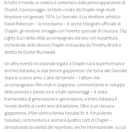
In tutto il mondo si celebra il centenario dalla prima apparizione di
Charlot, il personaggio-simbolo creato da Chaplin negli studi
Keystone nel gennaio 1914. Le Giornate, il cui direttore artistico
David Robinson – lo ricordiamo – è anche il biografo ufficiale di
Chaplin, gli rendono omaggio con l’evento speciale di chiusura, City
Lights (Luci della città) accompagnato dal vivo con la partitura
orchestrale dello stesso Chaplin restaurata da Timothy Brock e
diretta da Günter Buchwald.
Un altro evento eccezionale legato a Chaplin sarà la performance
di Ichiro Kataoka, la star benshi giapponese che torna alle Giornate
dopo lo scorso anno. L’arte del benshi – l’attore che
accompagnava i film muti in Giappone, commentando lo sviluppo
della vicenda e dando voce a tutti i personaggi – è stata
tramandata di generazione in generazione, e Ichiro Kataoka è
l’erede diretto di cento anni di tradizione. Oltre a un classico
giapponese, il film storico Kenka Yasubei (tr. it. Il truculento
Yasubei), commenterà e animerà quattro corti di Chaplin –
dimostrando la vastità del repertorio, anche internazionale, su cui