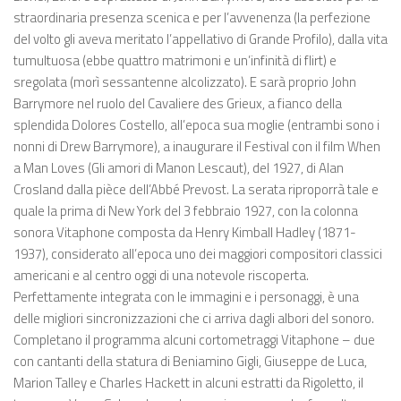
straordinaria presenza scenica e per l’avvenenza (la perfezione
del volto gli aveva meritato l’appellativo di Grande Profilo), dalla vita
tumultuosa (ebbe quattro matrimoni e un’infinità di flirt) e
sregolata (morì sessantenne alcolizzato). E sarà proprio John
Barrymore nel ruolo del Cavaliere des Grieux, a fianco della
splendida Dolores Costello, all’epoca sua moglie (entrambi sono i
nonni di Drew Barrymore), a inaugurare il Festival con il film When
a Man Loves (Gli amori di Manon Lescaut), del 1927, di Alan
Crosland dalla pièce dell’Abbé Prevost. La serata riproporrà tale e
quale la prima di New York del 3 febbraio 1927, con la colonna
sonora Vitaphone composta da Henry Kimball Hadley (1871-
1937), considerato all’epoca uno dei maggiori compositori classici
americani e al centro oggi di una notevole riscoperta.
Perfettamente integrata con le immagini e i personaggi, è una
delle migliori sincronizzazioni che ci arriva dagli albori del sonoro.
Completano il programma alcuni cortometraggi Vitaphone – due
con cantanti della statura di Beniamino Gigli, Giuseppe de Luca,
Marion Talley e Charles Hackett in alcuni estratti da Rigoletto, il