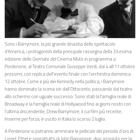
Sono i Barrymore, la più grande dinastia dello spettacolo
d’America, i protagonisti della principale rassegna della 33.esima
edizione delle Giornate del Cinema Muto in programma a
Pordenone, al Teatro Comunale Giuseppe Verdi, dal 4 all’11 ottobre
prossimi, con replica dell’evento finale con l’orchestra domenica
12 ottobre. Come e più dei Kennedy nella politica, i Barrymore
hanno dominato la scena sin dall’Ottocento, passando dal teatro
allo schermo con uguale successo. Sono stati la famiglia reale di
Broadway e la famiglia reale di Hollywood fino ai giorni nostri con
l’ultima discendente, Drew Barrymore, il cui film più recente,
Insieme per forza, è uscito in Italia lo scorso 2 luglio.
A Pordenone si potranno ammirare le pellicole del periodo d’oro di
Lionel, Ethel e soprattutto di John Barrymore, divo assoluto per la