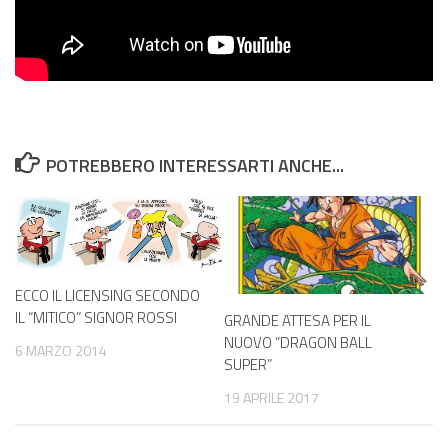
POTREBBERO INTERESSARTI ANCHE...
ECCO IL LICENSING SECONDO
IL “MITICO” SIGNOR ROSSI
GRANDE ATTESA PER IL
NUOVO “DRAGON BALL
6 MARZO 2014
SUPER”
19 APRILE 2017