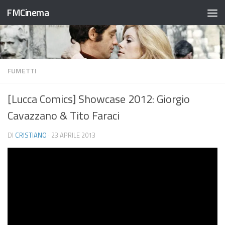
FMCinema
Salta al contenuto
FUMETTI
[Lucca Comics] Showcase 2012: Giorgio
Cavazzano & Tito Faraci
DI
CRISTIANO
·
23 APRILE 2013