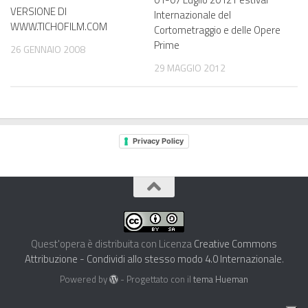
VERSIONE DI
Internazionale del
WWW.TICHOFILM.COM
Cortometraggio e delle Opere
Prime
26 GENNAIO 2008
29 MAGGIO 2012
Privacy Policy
Quest'opera è distribuita con Licenza
Creative Commons
Attribuzione - Condividi allo stesso modo 4.0 Internazionale
.
Powered by
- Progettato con il
tema Hueman