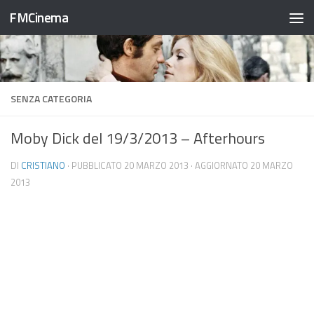
FMCinema
Salta al contenuto
SENZA CATEGORIA
Moby Dick del 19/3/2013 – Afterhours
DI
CRISTIANO
· PUBBLICATO
20 MARZO 2013
· AGGIORNATO
20 MARZO
2013