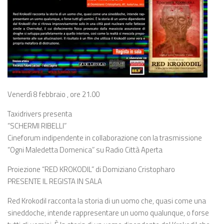
Venerdì 8 febbraio , ore 21.00
Taxidrivers presenta
“SCHERMI RIBELLI”
Cineforum indipendente in collaborazione con la trasmissione
“Ogni Maledetta Domenica” su Radio Città Aperta
Proiezione “RED KROKODIL” di Domiziano Cristopharo
PRESENTE IL REGISTA IN SALA
Red Krokodil racconta la storia di un uomo che, quasi come una
sineddoche, intende rappresentare un uomo qualunque, o forse