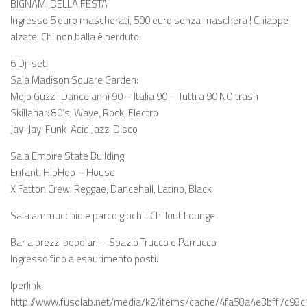
BIGNAMI DELLA FESTA
Ingresso 5 euro mascherati, 500 euro senza maschera ! Chiappe
alzate! Chi non balla è perduto!
6 Dj-set:
Sala Madison Square Garden:
Mojo Guzzi: Dance anni 90 – Italia 90 – Tutti a 90 NO trash
Skillahar: 80’s, Wave, Rock, Electro
Jay-Jay: Funk-Acid Jazz-Disco
Sala Empire State Building
Enfant: HipHop – House
X Fatton Crew: Reggae, Dancehall, Latino, Black
Sala ammucchio e parco giochi : Chillout Lounge
Bar a prezzi popolari – Spazio Trucco e Parrucco
Ingresso fino a esaurimento posti.
Iperlink:
http://www.fusolab.net/media/k2/items/cache/4fa58a4e3bff7c9