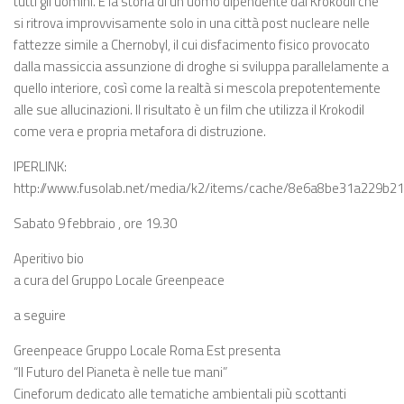
tutti gli uomini. È la storia di un uomo dipendente dal Krokodil che
si ritrova improvvisamente solo in una città post nucleare nelle
fattezze simile a Chernobyl, il cui disfacimento fisico provocato
dalla massiccia assunzione di droghe si sviluppa parallelamente a
quello interiore, così come la realtà si mescola prepotentemente
alle sue allucinazioni. Il risultato è un film che utilizza il Krokodil
come vera e propria metafora di distruzione.
IPERLINK:
http://www.fusolab.net/media/k2/items/cache/8e6a8be31a229b2
Sabato 9 febbraio , ore 19.30
Aperitivo bio
a cura del Gruppo Locale Greenpeace
a seguire
Greenpeace Gruppo Locale Roma Est presenta
“Il Futuro del Pianeta è nelle tue mani”
Cineforum dedicato alle tematiche ambientali più scottanti