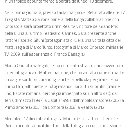
in un triplice appuntamento a partire da lunedì 10 dicembre.
Nella prima giornata, presso l’aula magna del Rettorato alle ore 17,
il regista Matteo Garrone parlerà della lunga collaborazione con
Onorato e sarà proiettato il film Reality, vincitore del Grand Prix
della Giuria all’ultimo Festival di Cannes. Sarà presente anche
l’attore Fabrizio Gifuni (protagonista di C’era una volta la città dei
matti, regia di Marco Turco, fotografia di Marco Onorato, miniserie
TV, 2009, sull’esperienza di Franco Basaglia).
Marco Onorato ha legato il suo nome alla straordinaria avventura
cinematografica di Matteo Garrone, che ha aiutato come un padre
fin dagli esordi, procurandogli anche la pellicola per girare il suo
primo film, Silhouette, e fotografando poi tutti i suoi film (tranne
uno, Estate romana, perché già impegnato su un altro set): da
Terra di mezzo (1997) a Ospiti (1998), dall’Imbalsamatore (2002) a
Primo amore (2003), da Gomorra (2008) a Reality (2012).
Mercoledì 12 dicembre il regista Marco Risi e l’attore Libero De
Rienzo ricorderanno il direttore della fotografia con la proiezione