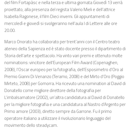
del film Fortapàsc e nella terza e ultima giornata Giovedì 13 verrà
proiettato, alla presenza del regista Valerio Mieli e dell’attrice
Isabella Ragonese, il film Dieci inverni. Gli appuntamenti di
mercoledì e giovedì si svolgeranno nell’aula I di Lettere alle ore
20.00.
Marco Onorato ha collaborato per trent’anni con il Centro teatro
ateneo della Sapienza ed è stato docente presso il dipartimento di
Storia dell’arte e spettacolo. Ha vinto vari premi e ottenuto molte
nominations: vincitore dell’European Film Award (Copenaghen,
2008), l’Oscar europeo per la fotografia, dell’Esposimetro d’Oro al
Premio Gianni Di Venanzo (Teramo, 2008) e del Mirto d’Oro (Poggio
Mirteto, 2008) per Gomorra. Ha ricevuto una nomination al David di
Donatello come migliore direttore della fotografia per
L’imbalsamatore (2002), un’altra candidatura al David di Donatello
per la migliore fotografia e una candidatura al Nastro d’Argento per
Primo amore (2003), diretto sempre da Garrone. Fu il primo
operatore italiano a utilizzare il rivoluzionario linguaggio del
movimento dello steadycam.