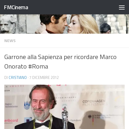
FMCinema
Salta al contenuto
NEWS
Garrone alla Sapienza per ricordare Marco
Onorato #Roma
DI
CRISTIANO
·
7 DICEMBRE 2012