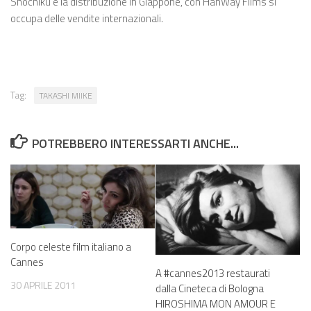
Shochiku è la distribuzione in Giappone, con HanWay Films si
occupa delle vendite internazionali.
Tag:
TAKASHI MIIKE
POTREBBERO INTERESSARTI ANCHE...
Corpo celeste film italiano a
Cannes
A #cannes2013 restaurati
30 APRILE 2011
dalla Cineteca di Bologna
HIROSHIMA MON AMOUR E