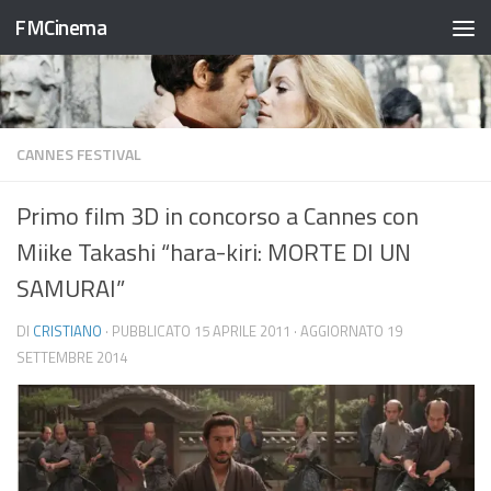
FMCinema
Salta al contenuto
CANNES FESTIVAL
Primo film 3D in concorso a Cannes con
Miike Takashi “hara-kiri: MORTE DI UN
SAMURAI”
DI
CRISTIANO
· PUBBLICATO
15 APRILE 2011
· AGGIORNATO
19
SETTEMBRE 2014