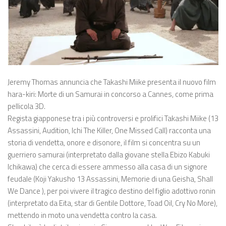
Jeremy Thomas annuncia che Takashi Miike presenta il nuovo film
hara-kiri: Morte di un Samurai in concorso a Cannes, come prima
pellicola 3D.
Regista giapponese tra i più controversi e prolifici Takashi Miike (13
Assassini, Audition, Ichi The Killer, One Missed Call) racconta una
storia di vendetta, onore e disonore, il film si concentra su un
guerriero samurai (interpretato dalla giovane stella Ebizo Kabuki
Ichikawa) che cerca di essere ammesso alla casa di un signore
feudale (Koji Yakusho 13 Assassini, Memorie di una Geisha, Shall
We Dance ), per poi vivere il tragico destino del figlio adottivo ronin
(interpretato da Eita, star di Gentile Dottore, Toad Oil, Cry No More),
mettendo in moto una vendetta contro la casa.