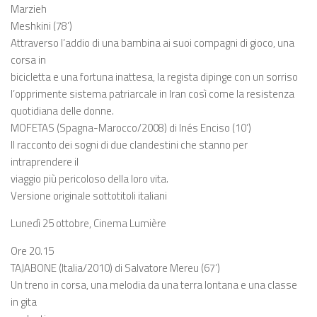
Marzieh
Meshkini (78’)
Attraverso l’addio di una bambina ai suoi compagni di gioco, una
corsa in
bicicletta e una fortuna inattesa, la regista dipinge con un sorriso
l’opprimente sistema patriarcale in Iran così come la resistenza
quotidiana delle donne.
MOFETAS (Spagna-Marocco/2008) di Inés Enciso (10’)
Il racconto dei sogni di due clandestini che stanno per
intraprendere il
viaggio più pericoloso della loro vita.
Versione originale sottotitoli italiani
Lunedì 25 ottobre, Cinema Lumière
Ore 20.15
TAJABONE (Italia/2010) di Salvatore Mereu (67’)
Un treno in corsa, una melodia da una terra lontana e una classe
in gita