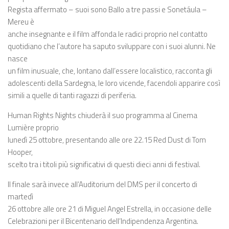
Regista affermato – suoi sono Ballo a tre passi e Sonetáula –
Mereu è
anche insegnante e il film affonda le radici proprio nel contatto
quotidiano che l’autore ha saputo sviluppare con i suoi alunni. Ne
nasce
un film inusuale, che, lontano dall’essere localistico, racconta gli
adolescenti della Sardegna, le loro vicende, facendoli apparire così
simili a quelle di tanti ragazzi di periferia.
Human Rights Nights chiuderà il suo programma al Cinema
Lumière proprio
lunedì 25 ottobre, presentando alle ore 22.15 Red Dust di Tom
Hooper,
scelto tra i titoli più significativi di questi dieci anni di festival.
Il finale sarà invece all’Auditorium del DMS per il concerto di
martedì
26 ottobre alle ore 21 di Miguel Angel Estrella, in occasione delle
Celebrazioni per il Bicentenario dell’Indipendenza Argentina.