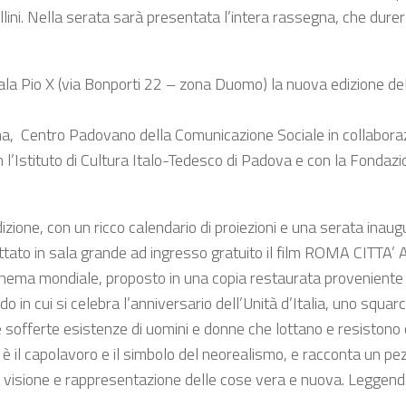
ni. Nella serata sarà presentata l’intera rassegna, che durerà
a Pio X (via Bonporti 22 – zona Duomo) la nuova edizione della
ma, Centro Padovano della Comunicazione Sociale in collaborazio
n l’Istituto di Cultura Italo-Tedesco di Padova e con la Fonda
izione, con un ricco calendario di proiezioni e una serata inaugu
ettato in sala grande ad ingresso gratuito il film ROMA CITTA’ 
cinema mondiale, proposto in una copia restaurata proveniente
o in cui si celebra l’anniversario dell’Unità d’Italia, uno squarc
sofferte esistenze di uomini e donne che lottano e resistono c
, è il capolavoro e il simbolo del neorealismo, e racconta un pez
 visione e rappresentazione delle cose vera e nuova. Leggendar