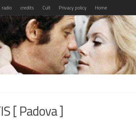
radio
credits
Cult
Privacy policy
Home
IS [ Padova ]