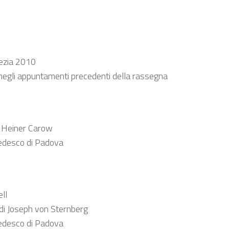
nezia 2010
 negli appuntamenti precedenti della rassegna
 Heiner Carow
-Tedesco di Padova
ll
i Joseph von Sternberg
-Tedesco di Padova