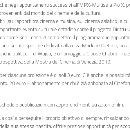
he negli appuntamenti successivi all’MPX-Multisala Pio X, pro
 provenienti dal mondo del cinema e della cultura.
 (sui rapporti tra cinema e musica, sul cinema asiatico) a cui 
 importante evento culturale cittadino come il progetto Diritti
eo come Ken Loach. A completare il programma due appuntamen
R) e una serata speciale dedicata alla diva Marlene Dietrich, u
a anche politico – di Wajda, e un omaggio a Claude Chabrol, 
Retrospettiva della Mostra del Cinema di Venezia 2010.
er ciascuna proiezione è di soli 3 euro. C’è anche la possibili
o: 20 euro – abbonamento per chi è già abbonato al Cineforum
 schede e pubblicazioni con approfondimenti su autori e film.
così a perseguire il proprio obiettivo di sempre, rinsaldando qu
ella sua stessa nascita: offrire preziose opportunità per scopr