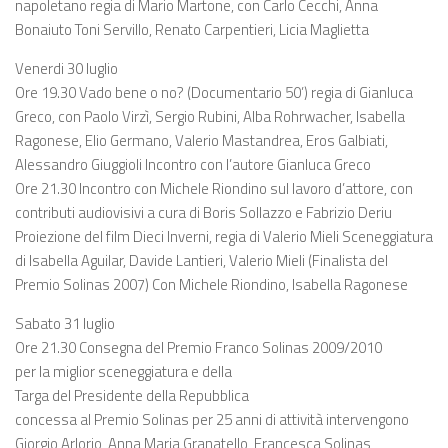
napoletano regia di Mario Martone, con Carlo Cecchi, Anna
Bonaiuto Toni Servillo, Renato Carpentieri, Licia Maglietta
Venerdi 30 luglio
Ore 19.30 Vado bene o no? (Documentario 50’) regia di Gianluca
Greco, con Paolo Virzì, Sergio Rubini, Alba Rohrwacher, Isabella
Ragonese, Elio Germano, Valerio Mastandrea, Eros Galbiati,
Alessandro Giuggioli Incontro con l’autore Gianluca Greco
Ore 21.30 Incontro con Michele Riondino sul lavoro d’attore, con
contributi audiovisivi a cura di Boris Sollazzo e Fabrizio Deriu
Proiezione del film Dieci Inverni, regia di Valerio Mieli Sceneggiatura
di Isabella Aguilar, Davide Lantieri, Valerio Mieli (Finalista del
Premio Solinas 2007) Con Michele Riondino, Isabella Ragonese
Sabato 31 luglio
Ore 21.30 Consegna del Premio Franco Solinas 2009/2010
per la miglior sceneggiatura e della
Targa del Presidente della Repubblica
concessa al Premio Solinas per 25 anni di attività intervengono
Giorgio Arlorio, Anna Maria Granatello, Francesca Solinas