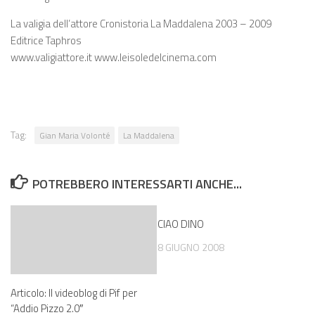
La valigia dell’attore Cronistoria La Maddalena 2003 – 2009
Editrice Taphros
www.valigiattore.it www.leisoledelcinema.com
Tag:
Gian Maria Volonté
La Maddalena
POTREBBERO INTERESSARTI ANCHE...
CIAO DINO
8 GIUGNO 2008
Articolo: Il videoblog di Pif per
“Addio Pizzo 2.0″