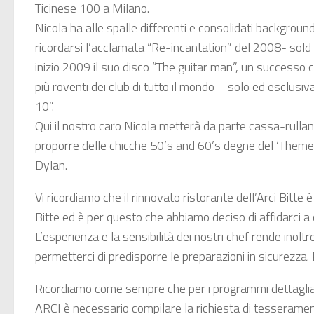
Ticinese 100 a Milano.
Nicola ha alle spalle differenti e consolidati background
ricordarsi l’acclamata “Re-incantation” del 2008- sold 
inizio 2009 il suo disco “The guitar man”, un successo 
più roventi dei club di tutto il mondo – solo ed esclus
10”.
Qui il nostro caro Nicola metterà da parte cassa-rullan
proporre delle chicche 50’s and 60’s degne del ‘Theme
Dylan.
Vi ricordiamo che il rinnovato ristorante dell’Arci Bitte 
Bitte ed è per questo che abbiamo deciso di affidarci a c
L’esperienza e la sensibilità dei nostri chef rende inolt
permetterci di predisporre le preparazioni in sicurezza
Ricordiamo come sempre che per i programmi dettagliat
ARCI è necessario compilare la richiesta di tesserament