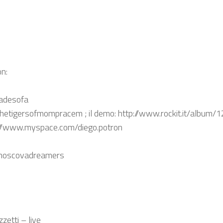
on:
madesofa
etigersofmompracem ; il demo: http://www.rockit.it/album
//www.myspace.com/diego.potron
/moscovadreamers
etti – live