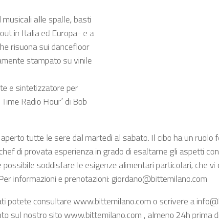
 musicali alle spalle, basti
out in Italia ed Europa- e a
che risuona sui dancefloor
ivamente stampato su vinile
te e sintetizzatore per
 Time Radio Hour’ di Bob
è aperto tutte le sere dal martedì al sabato. Il cibo ha un ruolo f
hef di provata esperienza in grado di esaltarne gli aspetti conv
re possibile soddisfare le esigenze alimentari particolari, che v
. Per informazioni e prenotazioni: giordano@bittemilano.com
i potete consultare www.bittemilano.com o scrivere a info@b
o sul nostro sito www.bittemilano.com , almeno 24h prima di us