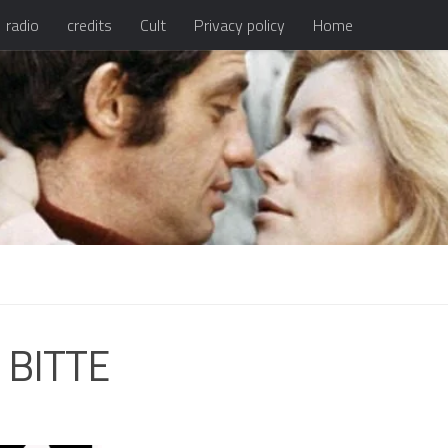
radio
credits
Cult
Privacy policy
Home
l BITTE