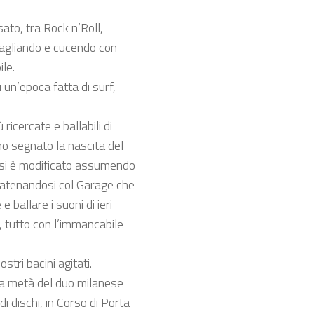
ato, tra Rock n’Roll,
agliando e cucendo con
ile.
 un’epoca fatta di surf,
ricercate e ballabili di
no segnato la nascita del
e si è modificato assumendo
scatenandosi col Garage che
e ballare i suoni di ieri
i, tutto con l’immancabile
tri bacini agitati.
la metà del duo milanese
 dischi, in Corso di Porta