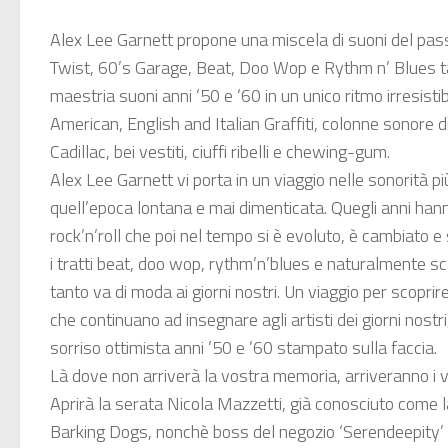
Alex Lee Garnett propone una miscela di suoni del pass
Twist, 60’s Garage, Beat, Doo Wop e Rythm n’ Blues t
maestria suoni anni ‘50 e ‘60 in un unico ritmo irresistib
American, English and Italian Graffiti, colonne sonore di
Cadillac, bei vestiti, ciuffi ribelli e chewing-gum.
Alex Lee Garnett vi porta in un viaggio nelle sonorità più 
quell’epoca lontana e mai dimenticata. Quegli anni han
rock’n’roll che poi nel tempo si è evoluto, è cambiato 
i tratti beat, doo wop, rythm’n’blues e naturalmente 
tanto va di moda ai giorni nostri. Un viaggio per scoprire 
che continuano ad insegnare agli artisti dei giorni nostr
sorriso ottimista anni ’50 e ’60 stampato sulla faccia.
Là dove non arriverà la vostra memoria, arriveranno i vos
Aprirà la serata Nicola Mazzetti, già conosciuto come 
Barking Dogs, nonchè boss del negozio ‘Serendeepity’ di