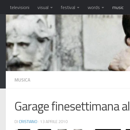
televisioni
visual
festival
words
music
Salta al contenuto
MUSICA
Garage finesettimana a
DI
CRISTIANO
·
13 APRILE 2010