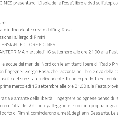
 CINES presentano “L’Isola delle Rose”, libro e dvd sull’utopico
OSE
tato indipendente creato dall’ing. Rosa
zionali al largo di Rimini
PERSIANI EDITORE E CINES
EPRIMA mercoledì 16 settembre alle ore 21.00 alla Festa p
e acque dei mari del Nord con le emittenti libere di “Radio Pira
con l’ingegner Giorgio Rosa, che racconta nel libro e dvd della 
nascita del suo stato indipendente. Il nuovo prodotto editoriale
prima mercoledì 16 settembre alle ore 21.00 alla Festa provinc
razia e amante della libertà, l’ingegnere bolognese pensò di rea
ino o Città del Vaticano, galleggiante e con una propria lingua. I
l porto di Rimini, cominciarono a metà degli anni Sessanta. Le a