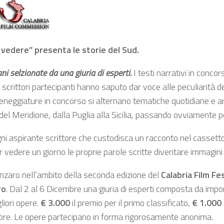
a vedere” presenta le storie del Sud.
ni selzionate da una giuria di esperti.
I testi narrativi in conco
 scrittori partecipanti hanno saputo dar voce alle peculiarità de
e sceneggiature in concorso si alternano tematiche quotidiane e 
ni del Meridione, dalla Puglia alla Sicilia, passando ovviamente p
ogni aspirante scrittore che custodisca un racconto nel cassetto
er vedere un giorno le proprie parole scritte diventare immagini p
nzaro nell’ambito della seconda edizione del
Calabria Film Fes
ro
. Dal 2 al 6 Dicembre una giuria di esperti composta da imp
liori opere.
€ 3.000
il premio per il primo classificato,
€ 1.000
tobre. Le opere partecipano in forma rigorosamente anonima.