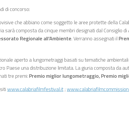
di di concorso:
ovisive che abbiano come soggetto le aree protette della Calabr
ria sarà composta da cinque membri designati dal Consiglio d
ssorato Regionale all’Ambiente
. Verranno assegnati il
Prem
onale aperto a lungometraggi basati su tematiche ambientali e pa
stro Paese una distribuzione limitata. La giuria composta da auto
nati tre premi:
Premio miglior lungometraggio, Premio migli
siti
www.calabriafilmfestival.it
;
www.calabriafilmcommission