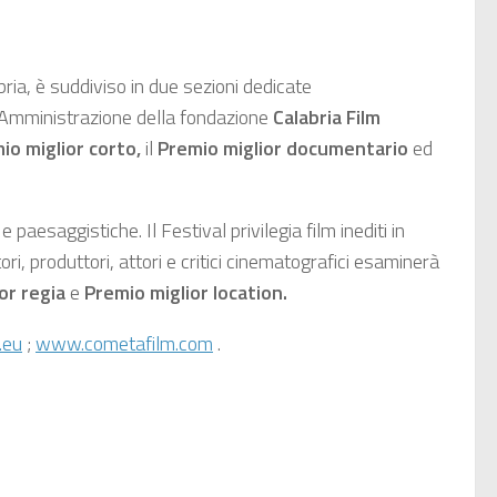
ia, è suddiviso in due sezioni dedicate
i Amministrazione della fondazione
Calabria Film
io miglior corto,
il
Premio miglior documentario
ed
esaggistiche. Il Festival privilegia film inediti in
ri, produttori, attori e critici cinematografici esaminerà
or regia
e
Premio miglior location.
.eu
;
www.cometafilm.com
.