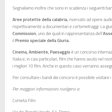
Segnaliamo inoltre che sono in scadenza i seguenti ban
Aree protette della calabria
,
riservato ad opere audi
rispettivamente a documentari e cortometraggi. La giu
Commission
, uno dei quali in rappresentanza dell’
Asse
il
Premio speciale della Giuria.
Cinema, Ambiente, Paesaggio
è un concorso internazi
Italia e, in casi particolari, film che hanno avuto nel no
i migliori 10 film. Anche in questo caso verranno asseg
Per consultare i bandi dei concorsi è possibile visitare i 
Per maggiori informazioni rivolgersi a
:
Cometa Film
Via dei Banchi Vecchi, 61-Roma