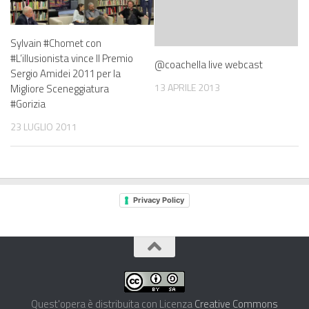
Sylvain #Chomet con
#L’illusionista vince Il Premio
@coachella live webcast
Sergio Amidei 2011 per la
13 APRILE 2013
Migliore Sceneggiatura
#Gorizia
23 LUGLIO 2011
Privacy Policy
Quest'opera è distribuita con Licenza
Creative Commons