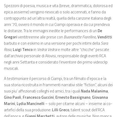
Spezzoni di poesia, musica e vita (breve, drammatica, dolorosa ed
epica assieme) vengono rievocati o solo accennati, e fanno da
contrappunto ad un’altra realtà, quella della canzone italiana degli
anni ’70, ovvero il mondo in cui Ciampi operava e da cui prendeva
le distanze. Tra le immagini inedite le performances di un
De
Gregori
ventitreenne alle prese con
Buonanotte Fiorellino
,
Venditti
barbuto e con eskimo in una versione per pochi intimi della
Sora
Rosa
,
Luigi Tenco
in
Vedrai Vedrai
e molte altre “chicche” pescate
dall’archivio personale di Alovisi, responsabile degli eventi RCA
negli anni Settanta e considerato l’inventore dei primo videoclip
musicali.
A testimoniare il percorso di Ciampi, tra un filmato d’epoca e la
sua storia ricostruita in frammenti narrativi stile “fiction”, alcuni dei
suoi piu’ affezionati colleghi ed amici, tra i quali
Nada Malanima
,
Gino Paoli
,
Francesco Guccini
,
Ernesto Bassignano
,
Giovanna
Marini
,
Lydia Mancinelli
– solo per citarne alcuni – insieme ai co-
artefici della sua produzione:
Lilli Greco
, talent scout dell’RCA
dell’epoca, e
Gianni Marchetti
, autore delle musiche. Non manca