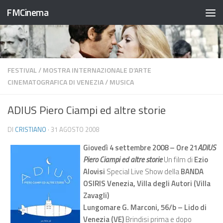
FMCinema
Salta al contenuto
FESTIVAL
/
MOSTRA INTERNAZIONALE D’ARTE
CINEMATOGRAFICA DI VENEZIA
/
MUSICA
ADIUS Piero Ciampi ed altre storie
DI
CRISTIANO
·
31 AGOSTO 2008
Giovedì 4 settembre 2008 – Ore 21
ADIUS
Piero Ciampi ed altre storie
Un film di
Ezio
Alovisi
Special Live Show della
BANDA
OSIRIS Venezia, Villa degli Autori (Villa
Zavagli)
Lungomare G. Marconi, 56/b – Lido di
Venezia (VE)
Brindisi prima e dopo