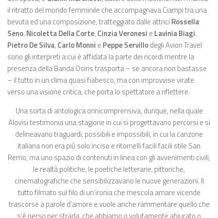
il ritratto del mondo femminile che accompagnava Ciampi tra una
bevuta ed una composizione, tratteggiato dalle attrici
Rossella
Seno
,
Nicoletta Della Corte
,
Cinzia Veronesi
e
Lavinia Biagi
.
Pietro De Silva
,
Carlo Monni
e
Peppe Servillo
degli Avion Travel
sono gli interpreti a cui è affidata la parte dei ricordi mentre la
presenza della Banda Osiris trasporta – se ancora non bastasse
– il tutto in un clima quasi fiabesco, ma con improvvise virate
verso una visione critica, che porta lo spettatore a riflettere.
Una sorta di antologica onnicomprensiva, dunque, nella quale
Alovisi testimonia una stagione in cui si progettavano percorsi e si
delineavano traguardi, possibili e impossibili, in cui la canzone
italiana non era più solo inciso e ritornelli facili facili stile San
Remo, ma uno spazio di contenuti in linea con gli avvenimenti civili,
le realtà politiche, le poetiche letterarie, pittoriche,
cinematografiche che sensibilizzavano le nuove generazioni. Il
tutto filmato sul filo di un’ironia che mescola amare vicende
trascorse a parole d’amore e vuole anche rammentare quello che
s’è perso per strada, che abbiamo o volutamente abiurato o