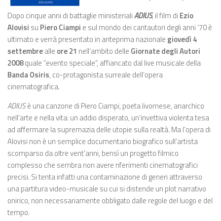
Dopo cinque anni di battaglie ministeriali
ADIUS
, il film di
Ezio
Alovisi
su
Piero Ciampi
e sul mondo dei cantautori degli anni ’70 è
ultimato e verrà presentato in anteprima nazionale
giovedì 4
settembre
alle
ore 21
nell’ambito delle
Giornate degli Autori
2008
quale “evento speciale”, affiancato dal live musicale della
Banda Osiris
, co-protagonista surreale dell’opera
cinematografica.
ADIUS
è una canzone di Piero Ciampi, poeta livornese, anarchico
nell’arte e nella vita: un addio disperato, un’invettiva violenta tesa
ad affermare la supremazia delle utopie sulla realtà. Ma l’opera di
Alovisi non è un semplice documentario biografico sull’artista
scomparso da oltre vent’anni, bensì un progetto filmico
complesso che sembra non avere riferimenti cinematografici
precisi. Si tenta infatti una contaminazione di generi attraverso
una partitura video-musicale su cui si distende un plot narrativo
onirico, non necessariamente obbligato dalle regole del luogo e del
tempo.