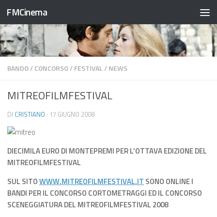
FMCinema
Salta al contenuto
BANDO
/
CONCORSO
/
FESTIVAL
/
NEWS
MITREOFILMFESTIVAL
DI
CRISTIANO
·
17 GIUGNO 2008
DIECIMILA EURO DI MONTEPREMI PER L’OTTAVA EDIZIONE DEL
MITREOFILMFESTIVAL
SUL SITO
WWW.MITREOFILMFESTIVAL.IT
SONO ONLINE I
BANDI PER IL CONCORSO CORTOMETRAGGI ED IL CONCORSO
SCENEGGIATURA DEL MITREOFILMFESTIVAL 2008