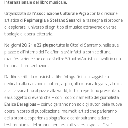
Internazionale del libro musicale.
Organizzata dall’
Associazione Culturale Pigro
con la direzione
artistica di
Pepimorgia
e
Stefano Senardi
la rassegna si propone
di esplorare l’universo di ogni tipo di musica attraverso diverse
tipologie di opera letteraria.
Nei giorni
20, 21 e 22 giugno
tutta la Citta’ di Sanremo, nelle sue
piazze e all’interno del Palafiori, sarà infatti la cornice di una
manifestazione che conterà oltre 50 autori/artisti coinvolti in una
trentina di presentazioni.
Dai libri scritti da musicisti ai libri fotografici, alla saggistica
dedicata alla canzone d’autore, al pop, alla musica leggera, al rock,
alla classica fino al jazz e alla world, tutto il repertorio presentato
sarà oggetto di eventi che – con il coordinamento del giornalista
Enrico Deregibus
– coinvolgeranno non solo gli autori delle nuove
opere in corso di pubblicazione, ma molti artisti che parleranno
della propria esperienza biografica e contribuiranno a dare
testimonianza del proprio percorso attraverso speciali “live”.