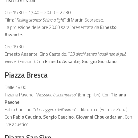
Teatro Ariston
Ore 15.30 – 17.40 – 20.00 – 22.30
Film: “
Rolling stones: Shine a light
” di Martin Scorsese.
La proiezione delle ore 20.00 sara’ presentata da
Ernesto
Assante.
Ore 19.30
Ernesto Assante, Gino Castaldo: “
33 dischi senza i quali non si può
vivere
” (Einaudi). Con
Ernesto Assante, Giorgio Giordano
.
Piazza Bresca
Dalle 18.00
Tiziana Pavone: “
Nessuno è scomparso
” (Ennepilibri). Con
Tiziana
Pavone
.
Fabio Caucino: “
Passeggero dell’anima
” – libro + cd (Editrice Zona).
Con
Fabio Caucino, Sergio Caucino, Giovanni Choukadarian.
Con
live acustico.
Piazza San Siro