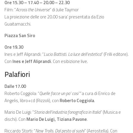
Ore 15.30 – 17.40 – 20.00 – 22.30
Film: “
Across the Universe
” di Julie Taymor
La proiezione delle ore 20.00 sara’ presentata da Ezio
Guaitamacchi.
Piazza San Siro
Ore 19.30
Ines e Jeff Aliprandi: “
Lucio Battisti. La luce dell’estetica
” (Frilli editore).
Con
Ines e Jeff Aliprandi
. Con esibizione live.
Palafiori
Dalle 17.00
Roberto Coggiola: “
Quelle facce un po’ cosi'”
a cura di Enrico de
Angelis, libro+cd (Rizzoli), con
Roberto Coggiola
.
Mario De Luigi: “
Storia dell’industria fonografica in Italia
” (Musica e
dischi). Con
Mario De Luigi, Tiziana Pavone
.
Riccardo Storti: “
New Trolls. Dal pesto al sushi
” (Aerostella). Con