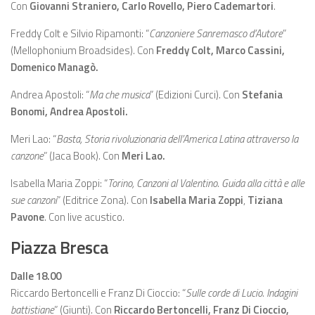
Con
Giovanni Straniero,
Carlo Rovello, Piero Cademartori
.
Freddy Colt e Silvio Ripamonti: “
Canzoniere Sanremasco d’Autore
”
(Mellophonium Broadsides). Con
Freddy Colt,
Marco Cassini,
Domenico Managò.
Andrea Apostoli: “
Ma che musica
” (Edizioni Curci). Con
Stefania
Bonomi, Andrea Apostoli.
Meri Lao: “
Basta, Storia rivoluzionaria dell’America Latina attraverso la
canzone
” (Jaca Book). Con
Meri Lao.
Isabella Maria Zoppi: “
Torino, Canzoni al Valentino. Guida alla città e alle
sue canzoni
” (Editrice Zona). Con
Isabella Maria Zoppi
,
Tiziana
Pavone
. Con live acustico.
Piazza Bresca
Dalle 18.00
Riccardo Bertoncelli e Franz Di Cioccio: “
Sulle corde di Lucio. Indagini
battistiane
” (Giunti). Con
Riccardo Bertoncelli,
Franz Di Cioccio,