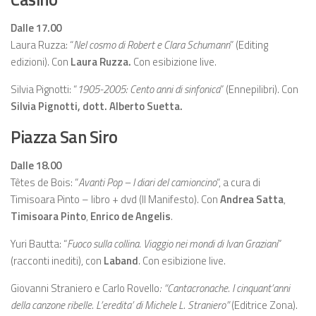
Dalle 17.00
Laura Ruzza: “
Nel cosmo di Robert e Clara Schumann
” (Editing
edizioni). Con
Laura Ruzza.
Con esibizione live.
Silvia Pignotti: “
1905-2005: Cento anni di sinfonica
” (Ennepilibri). Con
Silvia Pignotti, dott. Alberto Suetta.
Piazza San Siro
Dalle 18.00
Têtes de Bois: “
Avanti Pop – I diari del camioncino
“, a cura di
Timisoara Pinto – libro + dvd (Il Manifesto). Con
Andrea Satta
,
Timisoara Pinto
,
Enrico de Angelis
.
Yuri Bautta: “
Fuoco sulla collina. Viaggio nei mondi di Ivan Graziani
”
(racconti inediti), con
Laband
. Con esibizione live.
Giovanni Straniero e Carlo Rovello
: “Cantacronache. I cinquant’anni
della canzone ribelle. L’eredita’ di Michele L. Straniero”
(Editrice Zona).