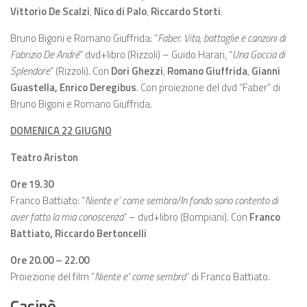
Vittorio De Scalzi
,
Nico di Palo
,
Riccardo Storti
.
Bruno Bigoni e Romano Giuffrida: “
Faber. Vita, battaglie e canzoni di
Fabrizio De André
” dvd+libro (Rizzoli) – Guido Harari, “
Una Goccia di
Splendore
” (Rizzoli). Con
Dori Ghezzi
,
Romano Giuffrida
,
Gianni
Guastella, Enrico Deregibus
. Con proiezione del dvd “Faber” di
Bruno Bigoni e Romano Giuffrida.
DOMENICA 22 GIUGNO
Teatro Ariston
Ore 19.30
Franco Battiato: “
Niente e’ come sembra/In fondo sono contento di
aver fatto la mia conoscenza
” – dvd+libro (Bompiani). Con
Franco
Battiato, Riccardo Bertoncelli
Ore 20.00 – 22.00
Proiezione del film “
Niente e’ come sembra
” di Franco Battiato.
Casinò