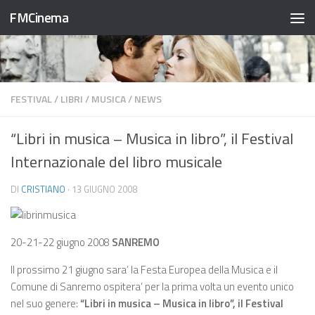
FMCinema
Salta al contenuto
FESTIVAL
/
LIBRI
/
MUSICA
/
NEWS
“Libri in musica – Musica in libro”, il Festival
Internazionale del libro musicale
DI
CRISTIANO
·
13 GIUGNO 2008
20-21-22 giugno 2008
SANREMO
Il prossimo 21 giugno sara’ la Festa Europea della Musica e il
Comune di Sanremo ospitera’ per la prima volta un evento unico
nel suo genere:
“Libri in musica – Musica in libro”, il Festival