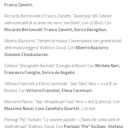
Franco Zanetti.
Riccardo Bertoncelli e Franco Zanetti: “
Avant pop ’68. Canzoni
indimenticabili di un anno che non e’ mai finito
“, con cd (Bur). Con
Riccardo Bertoncelli
,
Franco Zanetti
, Enrico Deregibus.
Alberto Bazzurro: “
Parlami di musica. Conversazioni con i grandi artisti
della musica leggera
” (Editrice Zona). Con
Alberto Bazzurro
,
Giovanni Choukadarian.
Collana “
Discografie illustrate
” (Coniglio editore). Con
Michele Neri
,
Francesco Coniglio, Enrico de Angelis.
Vittorio Franchini e Elena Carminati: “
Jazz Tales
“, libro + 4 cd (E.a.r
Books). Con
Vittorio Franchini
, Elena Carminati.
Massimo Nunzi: “
Jazz. Istruzioni per l’uso
” libro + dvd (Laterza). Con
Massimo Nunzi
, Livio Zanellato Quartet.
Con live.
Pierluigi “Piji” Siciliani: “
La canzone jazzata – L’Italia che canta sotto le
stelle del jazz
” (Editrice Zona). Con
Pierluigi “Piji” Siciliani,
Stefano