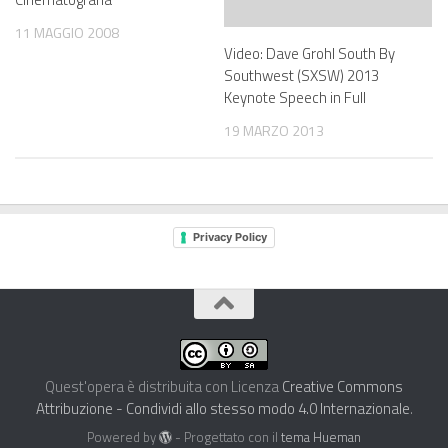
11 MAGGIO 2008
Video: Dave Grohl South By
Southwest (SXSW) 2013
Keynote Speech in Full
19 MARZO 2013
Privacy Policy
Quest'opera è distribuita con Licenza
Creative Commons
Attribuzione - Condividi allo stesso modo 4.0 Internazionale
.
Powered by
- Progettato con il
tema Hueman