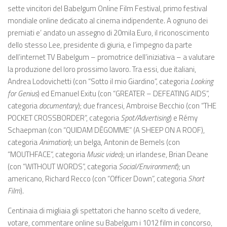
sette vincitori del Babelgum Online Film Festival, primo festival
mondiale online dedicato al cinema indipendente. A ognuno dei
premiati e’ andato un assegno di 20mila Euro, il riconoscimento
dello stesso Lee, presidente di giuria, e l’impegno da parte
dell’internet TV Babelgum – promotrice dell’iniziativa – a valutare
la produzione del loro prossimo lavoro. Tra essi, due italiani,
Andrea Lodovichetti (con “Sotto il mio Giardino”, categoria
Looking
for Genius
) ed Emanuel Exitu (con “GREATER – DEFEATING AIDS”,
categoria
documentary
); due francesi, Ambroise Becchio (con “THE
POCKET CROSSBORDER”, categoria
Spot/Advertising
) e Rémy
Schaepman (con “QUIDAM DĒGOMME” (A SHEEP ON A ROOF),
categoria
Animation
); un belga, Antonin de Bemels (con
“MOUTHFACE”, categoria
Music video
); un irlandese, Brian Deane
(con “WITHOUT WORDS”, categoria
Social/Environment
); un
americano, Richard Recco (con “Officer Down”, categoria
Short
Film
).
Centinaia di migliaia gli spettatori che hanno scelto di vedere,
votare, commentare online su Babelgum i 1012 film in concorso,