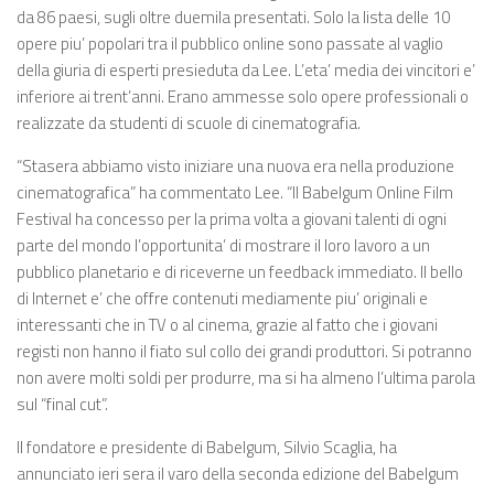
da 86 paesi, sugli oltre duemila presentati. Solo la lista delle 10
opere piu’ popolari tra il pubblico online sono passate al vaglio
della giuria di esperti presieduta da Lee. L’eta’ media dei vincitori e’
inferiore ai trent’anni. Erano ammesse solo opere professionali o
realizzate da studenti di scuole di cinematografia.
“Stasera abbiamo visto iniziare una nuova era nella produzione
cinematografica” ha commentato Lee. “Il Babelgum Online Film
Festival ha concesso per la prima volta a giovani talenti di ogni
parte del mondo l’opportunita’ di mostrare il loro lavoro a un
pubblico planetario e di riceverne un feedback immediato. Il bello
di Internet e’ che offre contenuti mediamente piu’ originali e
interessanti che in TV o al cinema, grazie al fatto che i giovani
registi non hanno il fiato sul collo dei grandi produttori. Si potranno
non avere molti soldi per produrre, ma si ha almeno l’ultima parola
sul “final cut”.
Il fondatore e presidente di Babelgum, Silvio Scaglia, ha
annunciato ieri sera il varo della seconda edizione del Babelgum