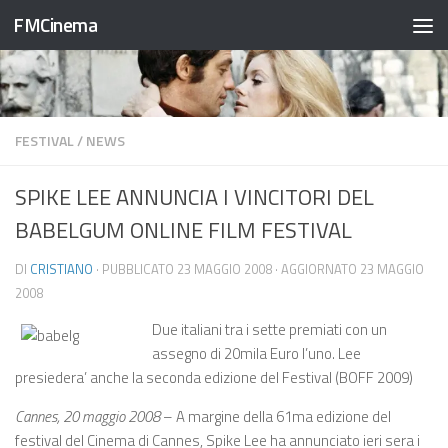
FMCinema
Salta al contenuto
FESTIVAL
/
NEWS
SPIKE LEE ANNUNCIA I VINCITORI DEL
BABELGUM ONLINE FILM FESTIVAL
DI
CRISTIANO
· PUBBLICATO
23 MAGGIO 2008
· AGGIORNATO
23 MAGGIO
2008
Due italiani tra i sette premiati con un
assegno di 20mila Euro l’uno. Lee
presiedera’ anche la seconda edizione del Festival (BOFF 2009)
Cannes, 20 maggio 2008
– A margine della 61ma edizione del
festival del Cinema di Cannes, Spike Lee ha annunciato ieri sera i